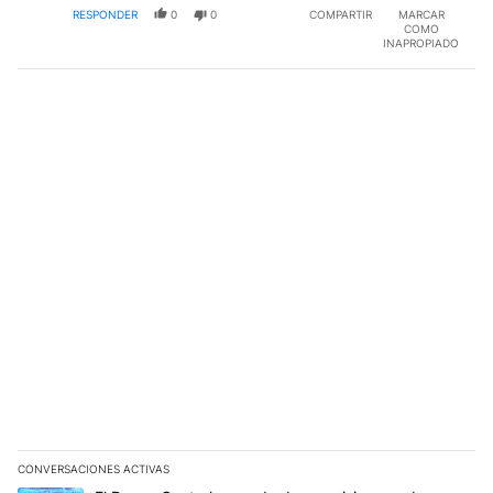
RESPONDER
0
0
COMPARTIR
MARCAR
COMO
INAPROPIADO
CONVERSACIONES ACTIVAS
Este listado muestra los artículos con más comentarios en los últim