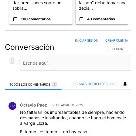
dar precisiones sobre un
fallado" debe tomar una
sobra...
decis...
100 comentarios
43 comentarios
INICIAR SESIÓN
|
CREAR CUENTA
Conversación
SIGA ESTA CO
SEGUIR
LOS MÁS RECIENTES
TODOS LOS COMENTARIOS
1
Todos los comentarios
Comentario de Octavio Paez.
Octavio Paez
30 DE ABRIL DE 2025
OP
No faltarán los impresentables de siempre, haciendo
desmanes e insultando , cuando se haga el homenaje
a Varga Lloza.
El termo , es termo.... no hay caso.