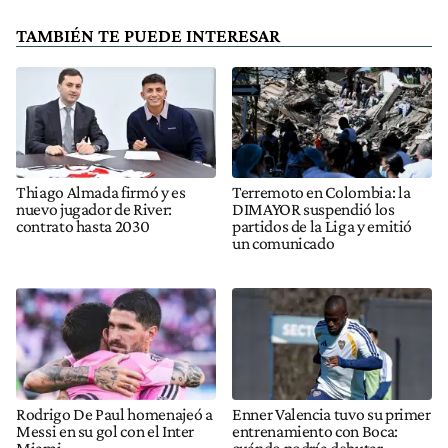
TAMBIÉN TE PUEDE INTERESAR
Thiago Almada firmó y es
Terremoto en Colombia: la
nuevo jugador de River:
DIMAYOR suspendió los
contrato hasta 2030
partidos de la Liga y emitió
un comunicado
Rodrigo De Paul homenajeó a
Enner Valencia tuvo su primer
Messi en su gol con el Inter
entrenamiento con Boca:
Miami
cuándo podría debutar