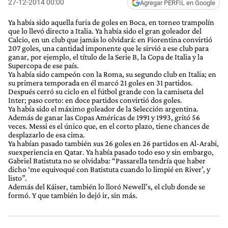
27-12-2014 00:00
Agregar PERFIL en Google
Ya había sido aquella furia de goles en Boca, en torneo trampolín
que lo llevó directo a Italia. Ya había sido el gran goleador del
Calcio, en un club que jamás lo olvidará: en Fiorentina convirtió
207 goles, una cantidad imponente que le sirvió a ese club para
ganar, por ejemplo, el título de la Serie B, la Copa de Italia y la
Supercopa de ese país.
Ya había sido campeón con la Roma, su segundo club en Italia; en
su primera temporada en él marcó 21 goles en 31 partidos.
Después cerró su ciclo en el fútbol grande con la camiseta del
Inter; paso corto: en doce partidos convirtió dos goles.
Ya había sido el máximo goleador de la Selección argentina.
Además de ganar las Copas Américas de 1991 y 1993, gritó 56
veces. Messi es el único que, en el corto plazo, tiene chances de
desplazarlo de esa cima.
Ya habían pasado también sus 26 goles en 26 partidos en Al-Arabi,
suexperiencia en Qatar. Ya había pasado todo eso y sin embargo,
Gabriel Batistuta no se olvidaba: “Passarella tendría que haber
dicho ‘me equivoqué con Batistuta cuando lo limpié en River’, y
listo”.
Además del Káiser, también lo lloró Newell’s, el club donde se
formó. Y que también lo dejó ir, sin más.