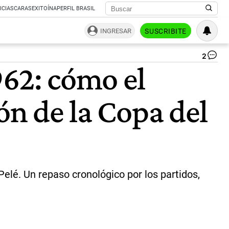
ICIAS
CARAS
EXITOÍNA
PERFIL BRASIL
INGRESAR
SUSCRIBITE
2
El
962: cómo el
mu
de
Ga
ón de la Copa del
en
Chi
19
|
Ca
X
elé. Un repaso cronológico por los partidos,