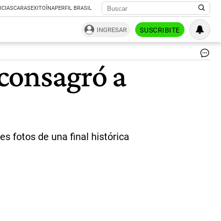
ICIAS
CARAS
EXITOÍNA
PERFIL BRASIL
INGRESAR
SUSCRIBITE
Ar
 consagró a
Fr
|
Ag
Na
s fotos de una final histórica