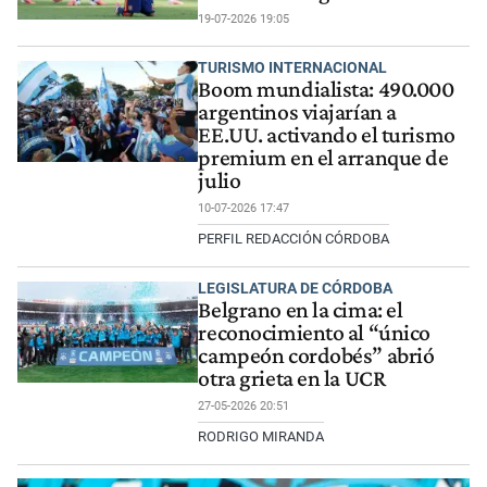
19-07-2026 19:05
TURISMO INTERNACIONAL
Boom mundialista: 490.000
argentinos viajarían a
EE.UU. activando el turismo
premium en el arranque de
julio
10-07-2026 17:47
PERFIL REDACCIÓN CÓRDOBA
LEGISLATURA DE CÓRDOBA
Belgrano en la cima: el
reconocimiento al “único
campeón cordobés” abrió
otra grieta en la UCR
27-05-2026 20:51
RODRIGO MIRANDA