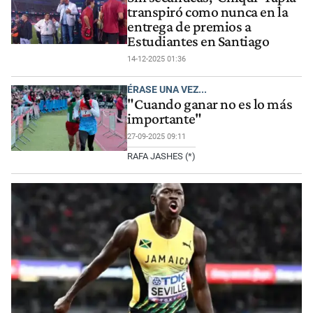
transpiró como nunca en la
entrega de premios a
Estudiantes en Santiago
14-12-2025 01:36
ÉRASE UNA VEZ...
"Cuando ganar no es lo más
importante"
27-09-2025 09:11
RAFA JASHES (*)