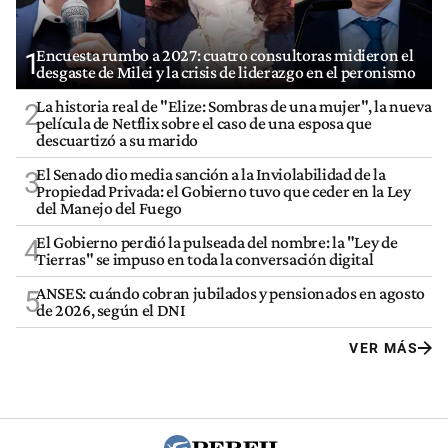
Encuesta rumbo a 2027: cuatro consultoras midieron el
1
desgaste de Milei y la crisis de liderazgo en el peronismo
La historia real de "Elize: Sombras de una mujer", la nueva
2
película de Netflix sobre el caso de una esposa que
descuartizó a su marido
El Senado dio media sanción a la Inviolabilidad de la
3
Propiedad Privada: el Gobierno tuvo que ceder en la Ley
del Manejo del Fuego
El Gobierno perdió la pulseada del nombre: la "Ley de
4
Tierras" se impuso en toda la conversación digital
ANSES: cuándo cobran jubilados y pensionados en agosto
5
de 2026, según el DNI
VER MÁS