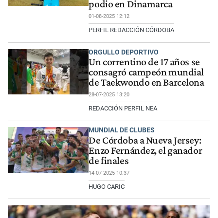
podio en Dinamarca
01-08-2025 12:12
PERFIL REDACCIÓN CÓRDOBA
ORGULLO DEPORTIVO
Un correntino de 17 años se
consagró campeón mundial
de Taekwondo en Barcelona
28-07-2025 13:20
REDACCIÓN PERFIL NEA
MUNDIAL DE CLUBES
De Córdoba a Nueva Jersey:
Enzo Fernández, el ganador
de finales
14-07-2025 10:37
HUGO CARIC