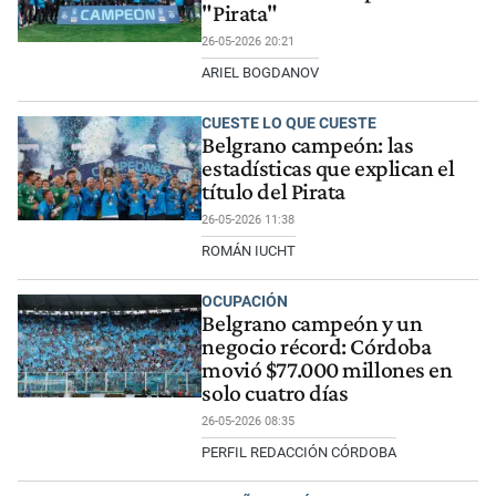
"Pirata"
26-05-2026 20:21
ARIEL BOGDANOV
CUESTE LO QUE CUESTE
Belgrano campeón: las
estadísticas que explican el
título del Pirata
26-05-2026 11:38
ROMÁN IUCHT
OCUPACIÓN
Belgrano campeón y un
negocio récord: Córdoba
movió $77.000 millones en
solo cuatro días
26-05-2026 08:35
PERFIL REDACCIÓN CÓRDOBA