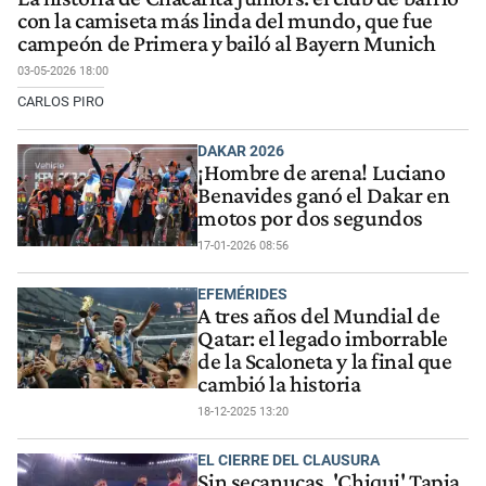
con la camiseta más linda del mundo, que fue
campeón de Primera y bailó al Bayern Munich
03-05-2026 18:00
CARLOS PIRO
DAKAR 2026
¡Hombre de arena! Luciano
Benavides ganó el Dakar en
motos por dos segundos
17-01-2026 08:56
EFEMÉRIDES
A tres años del Mundial de
Qatar: el legado imborrable
de la Scaloneta y la final que
cambió la historia
18-12-2025 13:20
EL CIERRE DEL CLAUSURA
Sin secanucas, 'Chiqui' Tapia