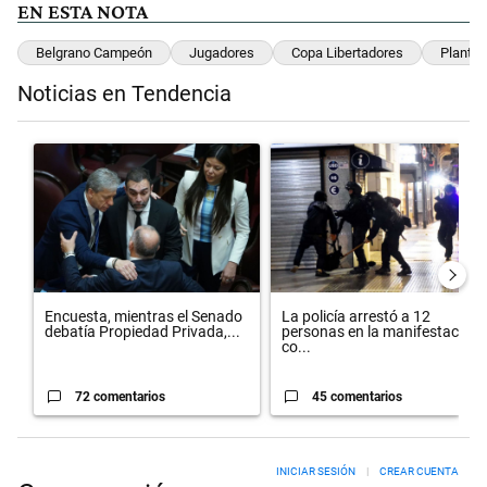
EN ESTA NOTA
Belgrano Campeón
Jugadores
Copa Libertadores
Plantel
Noticias en Tendencia
Este listado muestra los artículos con más comentarios en los últimos 
Un artículo de tendencia con el título "Encuesta, mientras el Sena
Un artículo de tendencia con el 
Encuesta, mientras el Senado
La policía arrestó a 12
debatía Propiedad Privada,...
personas en la manifestación
co...
72 comentarios
45 comentarios
INICIAR SESIÓN
|
CREAR CUENTA