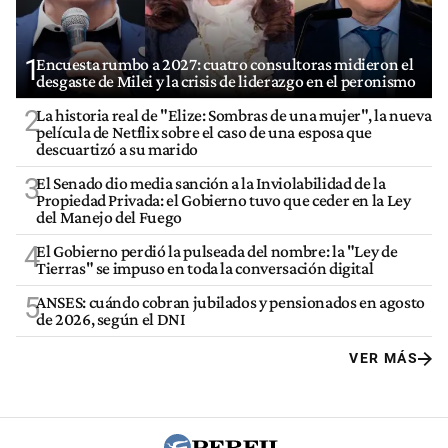
1
Encuesta rumbo a 2027: cuatro consultoras midieron el
desgaste de Milei y la crisis de liderazgo en el peronismo
2
La historia real de "Elize: Sombras de una mujer", la nueva
película de Netflix sobre el caso de una esposa que
descuartizó a su marido
3
El Senado dio media sanción a la Inviolabilidad de la
Propiedad Privada: el Gobierno tuvo que ceder en la Ley
del Manejo del Fuego
4
El Gobierno perdió la pulseada del nombre: la "Ley de
Tierras" se impuso en toda la conversación digital
5
ANSES: cuándo cobran jubilados y pensionados en agosto
de 2026, según el DNI
VER MÁS