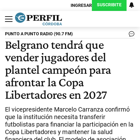
SUSCRIBITE
INGRESAR
Política
Economía
Judiciales
Sociedad
Cultura
Espectáculos
Deportes
Protagonistas
PUNTO A PUNTO RADIO (90.7 FM)
Belgrano tendrá que
vender jugadores del
plantel campeón para
afrontar la Copa
Libertadores en 2027
El vicepresidente Marcelo Carranza confirmó
que la institución necesita transferir
futbolistas para financiar la participación en la
Copa Libertadores y mantener la salud
financiera del club. El modelo de asociación