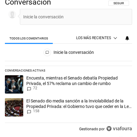
Conversación
SIGA ESTA CON
SEGUIR
LOS MÁS RECIENTES
TODOS LOS COMENTARIOS
Todos los comentarios
Inicie la conversación
CONVERSACIONES ACTIVAS
Este listado muestra los artículos con más comentarios en los últimos 
Un artículo de tendencia con el título "Encuesta, mientras el Senado
Encuesta, mientras el Senado debatía Propiedad
Privada, el 57% reclama un cambio de rumbo
72
Un artículo de tendencia con el título "El Senado dio media sanción a l
El Senado dio media sanción a la Inviolabilidad de la
Propiedad Privada: el Gobierno tuvo que ceder en la Ley
158
del Manejo del Fuego
Gestionado por