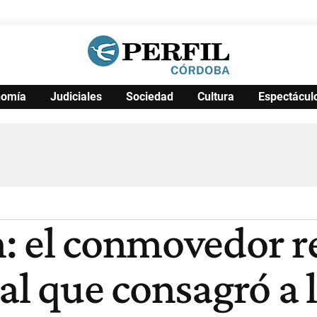
nomía
Judiciales
Sociedad
Cultura
Espectácul
Política
Pymes
Salud
Internacional
Clima
Deportes
Business
Noticias
Caras
: el conmovedor r
al que consagró a 