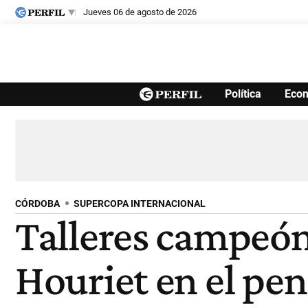
jueves 06 de agosto de 2026
Últimas noticias
Política
Eco
Inicio
Ahora
Opinión
Cultura
Arte
Educación
Videos
Córdoba
Reperfilar
Diario del Juicio
CÓRDOBA
SUPERCOPA INTERNACIONAL
Talleres campeón
Houriet en el pen