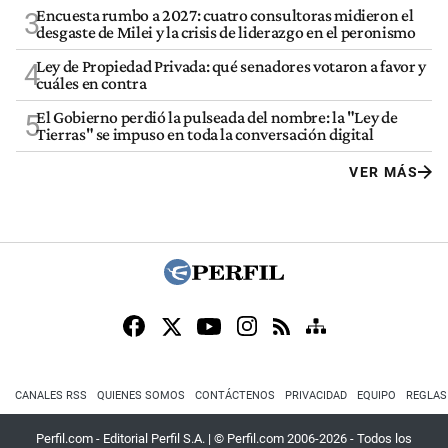
Encuesta rumbo a 2027: cuatro consultoras midieron el
3
desgaste de Milei y la crisis de liderazgo en el peronismo
Ley de Propiedad Privada: qué senadores votaron a favor y
4
cuáles en contra
El Gobierno perdió la pulseada del nombre: la "Ley de
5
Tierras" se impuso en toda la conversación digital
VER MÁS
CANALES RSS
QUIENES SOMOS
CONTÁCTENOS
PRIVACIDAD
EQUIPO
REGLAS
Perfil.com - Editorial Perfil S.A.
| © Perfil.com 2006-2026 - Todos los