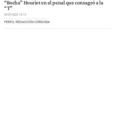
“Bocha” Houriet en el penal que consagró a la
“T”
06-03-2025 12:13
PERFIL REDACCIÓN CÓRDOBA