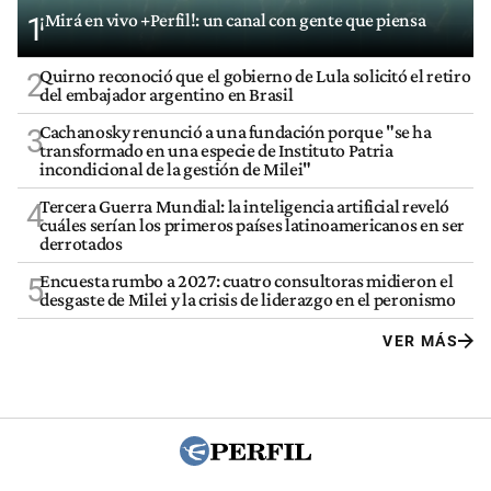
¡Mirá en vivo +Perfil!: un canal con gente que piensa
1
Quirno reconoció que el gobierno de Lula solicitó el retiro
2
del embajador argentino en Brasil
Cachanosky renunció a una fundación porque "se ha
3
transformado en una especie de Instituto Patria
incondicional de la gestión de Milei"
Tercera Guerra Mundial: la inteligencia artificial reveló
4
cuáles serían los primeros países latinoamericanos en ser
derrotados
Encuesta rumbo a 2027: cuatro consultoras midieron el
5
desgaste de Milei y la crisis de liderazgo en el peronismo
VER MÁS