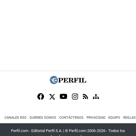
CANALES RSS
QUIENES SOMOS
CONTÁCTENOS
PRIVACIDAD
EQUIPO
REGLAS
Perfil.com - Editorial Perfil S.A.
| © Perfil.com 2006-2026 - Todos los