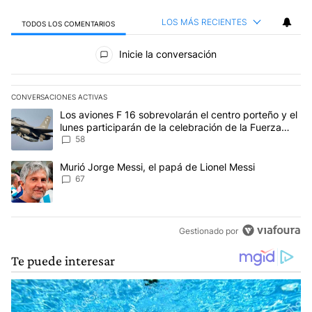
LOS MÁS RECIENTES
TODOS LOS COMENTARIOS
Todos los comentarios
Inicie la conversación
CONVERSACIONES ACTIVAS
Este listado muestra los artículos con más comentarios en los últim
Un artículo de tendencia con el título "Los aviones F 16 sobrevola
Los aviones F 16 sobrevolarán el centro porteño y el
lunes participarán de la celebración de la Fuerza
Aérea
58
Un artículo de tendencia con el título "Murió Jorge Messi, el papá
Murió Jorge Messi, el papá de Lionel Messi
67
Gestionado por