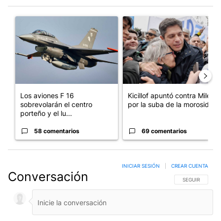
Este listado muestra los artículos con más comentarios en los últim
Un artículo de tendencia con el título "Los aviones F 16 sobrevo
Un artículo de tendencia con el
Los aviones F 16
Kicillof apuntó contra Milei
sobrevolarán el centro
por la suba de la morosida...
porteño y el lu...
58 comentarios
69 comentarios
INICIAR SESIÓN
|
CREAR CUENTA
Conversación
SIGA ESTA CO
SEGUIR