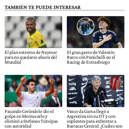
TAMBIÉN TE PUEDE INTERESAR
El plan extremo de Neymar
El gran gesto de Valentín
para no quedarse afuera del
Barco con Panichelli en el
Mundial
Racing de Estrasburgo
Facundo Cerúndolo dio el
Vasco da Gama llegó a
golpe en Montecarlo y
Argentina sin su DT y con
eliminó a Stefanos Tsitsipas
suplentes para enfrentar a
con autoridad
Barracas Central: ¿Cuáles son