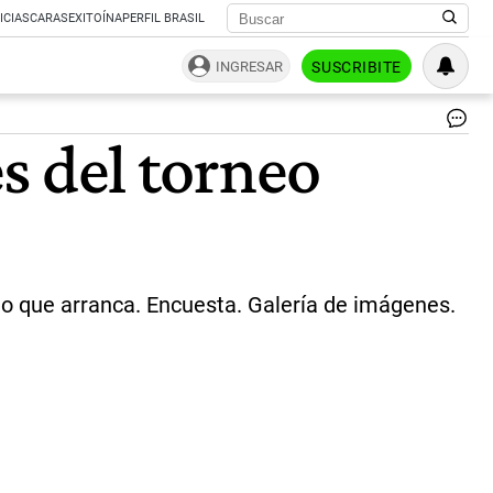
ICIAS
CARAS
EXITOÍNA
PERFIL BRASIL
INGRESAR
SUSCRIBITE
|
es del torneo
CE
to que arranca. Encuesta. Galería de imágenes.