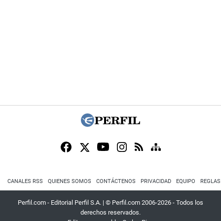
CANALES RSS
QUIENES SOMOS
CONTÁCTENOS
PRIVACIDAD
EQUIPO
REGLAS
Perfil.com - Editorial Perfil S.A.
| © Perfil.com 2006-2026 - Todos los
derechos reservados.