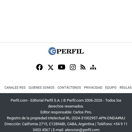
CANALES RSS
QUIENES SOMOS
CONTÁCTENOS
PRIVACIDAD
EQUIPO
REGLAS
Perfil.com - Editorial Perfil S.A.
| © Perfil.com 2006-2026 - Todos los
derechos reservados.
Editor responsable: Carlos Piro.
Registro de la propiedad intelectual RL-2024-31002957-APN-DNDA#MJ
Dirección:
California 2715
,
C1289ABI
,
CABA, Argentina
| Teléfono:
+54 9 11
3453 4567
| E-mail:
atencion@perfil.com