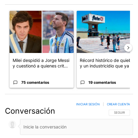
Este listado muestra los artículos con más comentarios en los últim
Un artículo de tendencia con el título "Milei despidió a Jorge 
Un artículo de tendencia con 
Milei despidió a Jorge Messi
Récord histórico de quiebras
y cuestionó a quienes crit...
y un industricidio que ya ...
75 comentarios
19 comentarios
INICIAR SESIÓN
|
CREAR CUENTA
Conversación
SIGA ESTA CO
SEGUIR