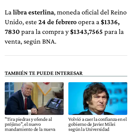
La
libra esterlina
, moneda oficial del Reino
Unido, este
24 de febrero
opera a
$1336,
7830
para la compra y
$1343,7565
para la
venta, según BNA.
TAMBIÉN TE PUEDE INTERESAR
"Tira piedras y ofende al
Volvió a caer la confianza en el
prójimo", el nuevo
gobierno de Javier Milei
mandamiento de la nueva
según la Universidad