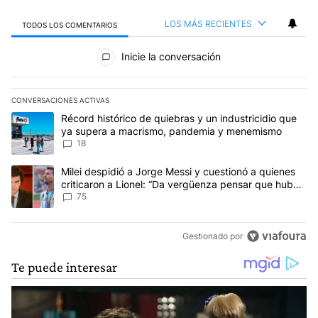
LOS MÁS RECIENTES
TODOS LOS COMENTARIOS
Todos los comentarios
Inicie la conversación
CONVERSACIONES ACTIVAS
Este listado muestra los artículos con más comentarios en los últim
Un artículo de tendencia con el título "Récord histórico de quie
Récord histórico de quiebras y un industricidio que
ya supera a macrismo, pandemia y menemismo
18
Un artículo de tendencia con el título "Milei despidió a Jorge Mes
Milei despidió a Jorge Messi y cuestionó a quienes
criticaron a Lionel: “Da vergüenza pensar que hubo
anti-Messi”
75
Gestionado por