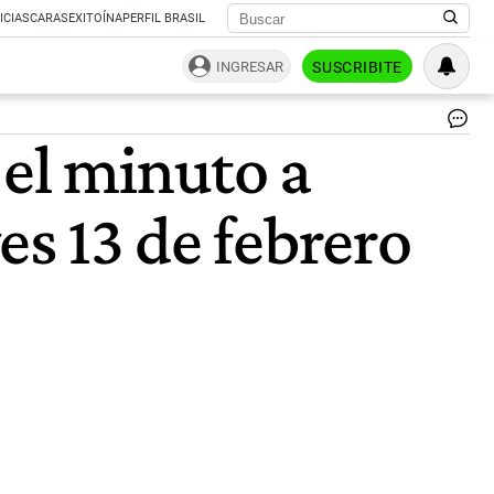
ICIAS
CARAS
EXITOÍNA
PERFIL BRASIL
INGRESAR
SUSCRIBITE
Eu
 el minuto a
|
Fre
es 13 de febrero