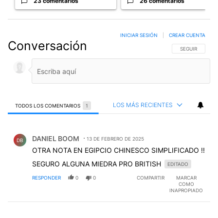
23 comentarios
26 comentarios
INICIAR SESIÓN
|
CREAR CUENTA
Conversación
SIGA ESTA CO
SEGUIR
LOS MÁS RECIENTES
TODOS LOS COMENTARIOS
1
Todos los comentarios
Comentario de DANIEL BOOM.
DANIEL BOOM
13 DE FEBRERO DE 2025
DB
OTRA NOTA EN EGIPCIO CHINESCO SIMPLIFICADO !!
SEGURO ALGUNA MIEDRA PRO BRITISH
EDITADO
RESPONDER
0
0
COMPARTIR
MARCAR
COMO
INAPROPIADO