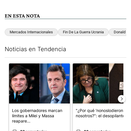
EN ESTA NOTA
Mercados Internacionales
Fin De La Guerra Ucrania
Donald T
Noticias en Tendencia
Este listado muestra los artículos con más comentarios en los últim
Un artículo de tendencia con el título "Los gobernadores marcan
Un artículo de tendencia con e
Los gobernadores marcan
"¿Por qué 'nonoslodieron' a
límites a Milei y Massa
nosotros?": el desopilante ...
reapare...