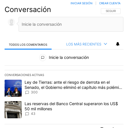
INICIAR SESIÓN
|
CREAR CUENTA
Conversación
SIGA ESTA CO
SEGUIR
LOS MÁS RECIENTES
TODOS LOS COMENTARIOS
Todos los comentarios
Inicie la conversación
CONVERSACIONES ACTIVAS
Este listado muestra los artículos con más comentarios en los últim
Un artículo de tendencia con el título "Ley de Tierras: ante el ri
Ley de Tierras: ante el riesgo de derrota en el
Senado, el Gobierno eliminó el capítulo más polémico
del proyecto
300
Un artículo de tendencia con el título "Las reservas del Banco Ce
Las reservas del Banco Central superaron los US$
50 mil millones
43