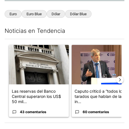
Euro
Euro Blue
Dólar
Dólar Blue
Noticias en Tendencia
Este listado muestra los artículos con más comentarios en los últim
Un artículo de tendencia con el título "Las reservas del Banco 
Un artículo de tendencia con e
Las reservas del Banco
Caputo criticó a “todos los
Central superaron los US$
tarados que hablan de la
50 mil...
in...
43 comentarios
60 comentarios