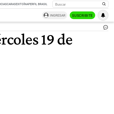
ICIAS
CARAS
EXITOÍNA
PERFIL BRASIL
INGRESAR
SUSCRIBITE
Eu
rcoles 19 de
|
Fre