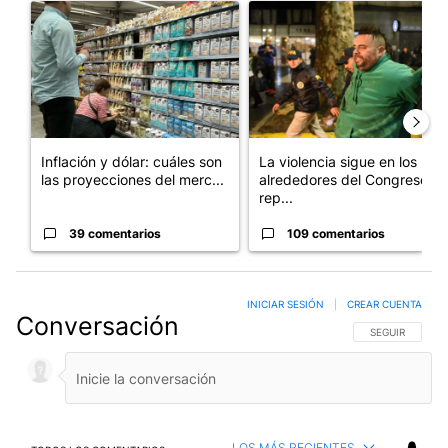
Un artículo de tendencia con el título "Inflación y dólar: cuále
Un artículo de tendencia con e
Inflación y dólar: cuáles son
La violencia sigue en los
las proyecciones del merc...
alrededores del Congreso:
rep...
39 comentarios
109 comentarios
INICIAR SESIÓN
|
CREAR CUENTA
Conversación
SIGA ESTA CO
SEGUIR
LOS MÁS RECIENTES