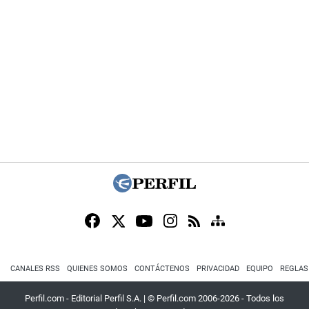
CANALES RSS
QUIENES SOMOS
CONTÁCTENOS
PRIVACIDAD
EQUIPO
REGLAS
Perfil.com - Editorial Perfil S.A.
| © Perfil.com 2006-2026 - Todos los