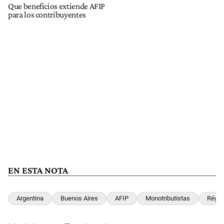
Que beneficios extiende AFIP
para los contribuyentes
EN ESTA NOTA
Argentina
Buenos Aires
AFIP
Monotributistas
Régim