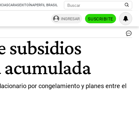
ICIAS
CARAS
EXITOÍNA
PERFIL BRASIL
INGRESAR
SUSCRIBITE
Pr
e subsidios
Cu
y/
Pr
da acumulada
Má
Ri
nu
au
pa
flacionario por congelamiento y planes entre el
am
|
Ce
Per