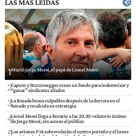
LAS MÁS LEÍDAS
Murió Jorge Messi, el papá de Lionel Messi
1
Caputo y Sturzenegger crean un fondo para indemnizar y
2
“ganar” sindicatos aliados
La Rosada busca culpables después de la derrota en el
3
Senado y recalcula su estrategia
Lionel Messi llega a Rosario a las 20.30: velatorio íntimo
4
de Jorge Messi, sin acceso al público
Los aviones F 16 sobrevolarán el centro porteño y el lunes
5