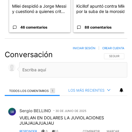
Milei despidió a Jorge Messi
Kicillof apuntó contra Milei
y cuestionó a quienes crit...
por la suba de la morosida...
46 comentarios
88 comentarios
INICIAR SESIÓN
|
CREAR CUENTA
Conversación
SIGA ESTA CO
SEGUIR
LOS MÁS RECIENTES
TODOS LOS COMENTARIOS
1
Todos los comentarios
Comentario de Sergio BELLINO.
Sergio BELLINO
30 DE JUNIO DE 2025
SB
VUELAN EN DOLARES LA JUVIOLACIONES
JUAJAUAJUAJAU
RESPONDER
0
0
COMPARTIR
MARCAR