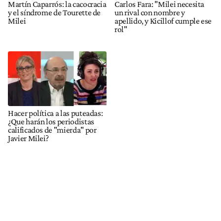
Martín Caparrós: la cacocracia
Carlos Fara: "Milei necesita
y el síndrome de Tourette de
un rival con nombre y
Milei
apellido, y Kicillof cumple ese
rol"
Hacer política a las puteadas:
¿Que harán los periodistas
calificados de "mierda" por
Javier Milei?