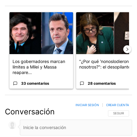
Este listado muestra los artículos con más comentarios en los últim
Un artículo de tendencia con el título "Los gobernadores marcan
Un artículo de tendencia con e
Los gobernadores marcan
"¿Por qué 'nonoslodieron' a
límites a Milei y Massa
nosotros?": el desopilante ...
reapare...
33 comentarios
28 comentarios
INICIAR SESIÓN
|
CREAR CUENTA
Conversación
SIGA ESTA CO
SEGUIR