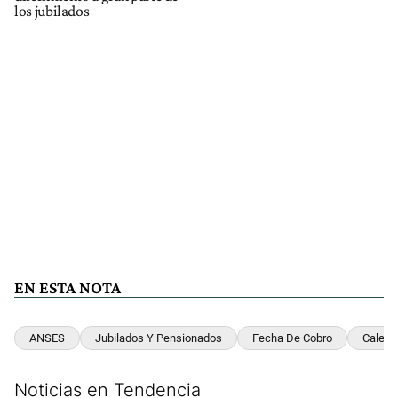
los jubilados
EN ESTA NOTA
ANSES
Jubilados Y Pensionados
Fecha De Cobro
Calend
Noticias en Tendencia