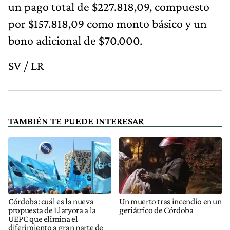
un pago total de $227.818,09, compuesto
por $157.818,09 como monto básico y un
bono adicional de $70.000.
SV / LR
TAMBIÉN TE PUEDE INTERESAR
Córdoba: cuál es la nueva
Un muerto tras incendio en un
propuesta de Llaryora a la
geriátrico de Córdoba
UEPC que elimina el
diferimiento a gran parte de