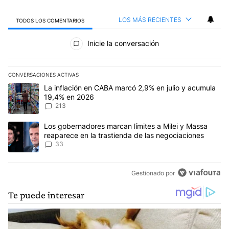
LOS MÁS RECIENTES
TODOS LOS COMENTARIOS
Todos los comentarios
Inicie la conversación
CONVERSACIONES ACTIVAS
Este listado muestra los artículos con más comentarios en los últim
Un artículo de tendencia con el título "La inflación en CABA marc
La inflación en CABA marcó 2,9% en julio y acumula
19,4% en 2026
213
Un artículo de tendencia con el título "Los gobernadores marcan l
Los gobernadores marcan límites a Milei y Massa
reaparece en la trastienda de las negociaciones
33
Gestionado por