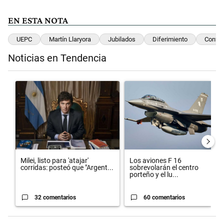
EN ESTA NOTA
UEPC
Martín Llaryora
Jubilados
Diferimiento
Confli
Noticias en Tendencia
Este listado muestra los artículos con más comentarios en los últimos 
Un artículo de tendencia con el título "Milei, listo para 'atajar' cor
Un artículo de tendencia con el 
Milei, listo para 'atajar'
Los aviones F 16
corridas: posteó que "Argent...
sobrevolarán el centro
porteño y el lu...
32 comentarios
60 comentarios