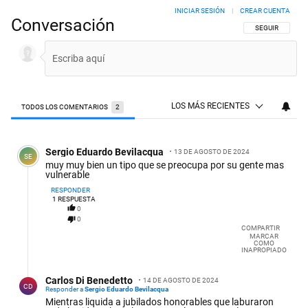
INICIAR SESIÓN
|
CREAR CUENTA
Conversación
SIGA ESTA CON
SEGUIR
LOS MÁS RECIENTES
TODOS LOS COMENTARIOS
2
Todos los comentarios
Comentario de Sergio Eduardo Bevilacqua.
Sergio Eduardo Bevilacqua
13 DE AGOSTO DE 2024
SE
muy muy bien un tipo que se preocupa por su gente mas
vulnerable
RESPONDER
1
RESPUESTA
0
0
COMPARTIR
MARCAR
COMO
INAPROPIADO
Respuesta de Carlos Di Benedetto.
Carlos Di Benedetto
14 DE AGOSTO DE 2024
CD
Responder a
Sergio Eduardo Bevilacqua
Mientras liquida a jubilados honorables que laburaron