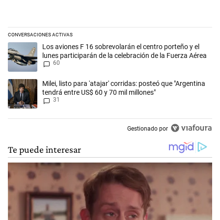
CONVERSACIONES ACTIVAS
Este listado muestra los artículos con más comentarios en los últimos 
Un artículo de tendencia con el título "Los aviones F 16 sobrevolarán e
Los aviones F 16 sobrevolarán el centro porteño y el
lunes participarán de la celebración de la Fuerza Aérea
60
Un artículo de tendencia con el título "Milei, listo para 'atajar' corrid
Milei, listo para 'atajar' corridas: posteó que "Argentina
tendrá entre US$ 60 y 70 mil millones"
31
Gestionado por