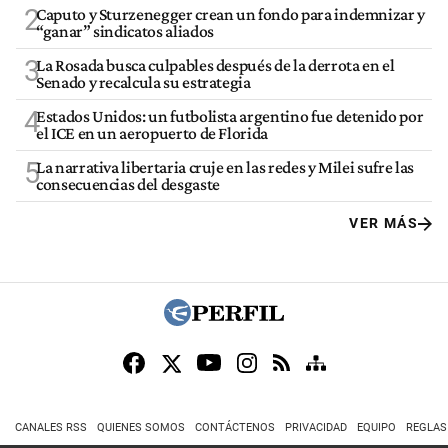
2
Caputo y Sturzenegger crean un fondo para indemnizar y
“ganar” sindicatos aliados
3
La Rosada busca culpables después de la derrota en el
Senado y recalcula su estrategia
4
Estados Unidos: un futbolista argentino fue detenido por
el ICE en un aeropuerto de Florida
5
La narrativa libertaria cruje en las redes y Milei sufre las
consecuencias del desgaste
VER MÁS
CANALES RSS
QUIENES SOMOS
CONTÁCTENOS
PRIVACIDAD
EQUIPO
REGLAS