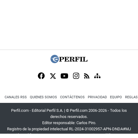
CANALES RSS
QUIENES SOMOS
CONTÁCTENOS
PRIVACIDAD
EQUIPO
REGLAS
Perfil.com - Editorial Perfil S.A.
| © Perfil.com 2006-2026 - Todos los
derechos reservados.
Editor responsable: Carlos Piro.
Registro de la propiedad intelectual RL-2024-31002957-APN-DNDA#MJ
Dirección:
California 2715
,
C1289ABI
,
CABA, Argentina
| Teléfono:
+54 9 11