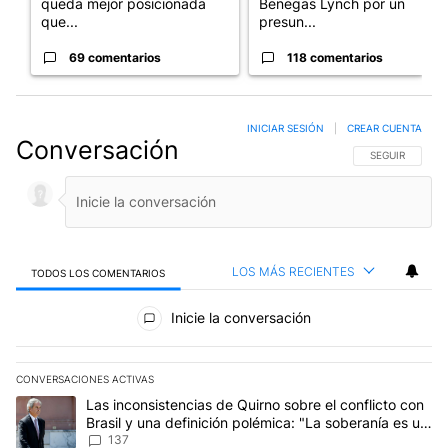
queda mejor posicionada
Benegas Lynch por un
que...
presun...
69 comentarios
118 comentarios
INICIAR SESIÓN
|
CREAR CUENTA
Conversación
SIGA ESTA CO
SEGUIR
LOS MÁS RECIENTES
TODOS LOS COMENTARIOS
Todos los comentarios
Inicie la conversación
CONVERSACIONES ACTIVAS
Este listado muestra los artículos con más comentarios en los últim
Un artículo de tendencia con el título "Las inconsistencias de Qui
Las inconsistencias de Quirno sobre el conflicto con
Brasil y una definición polémica: "La soberanía es un
concepto antiguo"
137