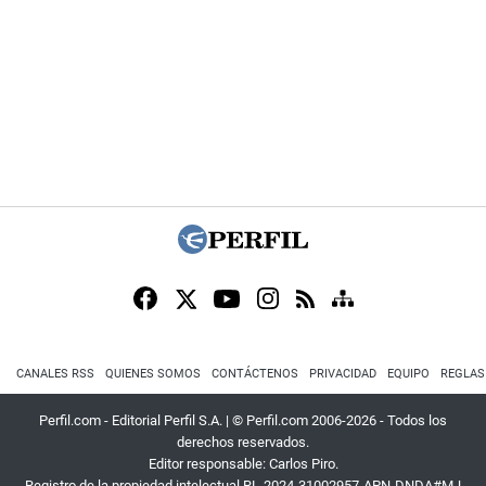
CANALES RSS
QUIENES SOMOS
CONTÁCTENOS
PRIVACIDAD
EQUIPO
REGLAS
Perfil.com - Editorial Perfil S.A.
| © Perfil.com 2006-2026 - Todos los
derechos reservados.
Editor responsable: Carlos Piro.
Registro de la propiedad intelectual RL-2024-31002957-APN-DNDA#MJ