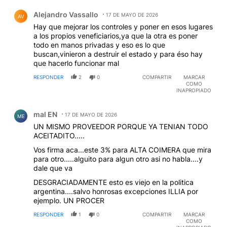
Comentario de Alejandro Vassallo.
Alejandro Vassallo
17 DE MAYO DE 2026
AV
Hay que mejorar los controles y poner en esos lugares
a los propios veneficiarios,ya que la otra es poner
todo en manos privadas y eso es lo que
buscan,vinieron a destruir el estado y para éso hay
que hacerlo funcionar mal
RESPONDER
2
0
COMPARTIR
MARCAR
COMO
INAPROPIADO
Comentario de mal EN.
mal EN
17 DE MAYO DE 2026
ME
UN MISMO PROVEEDOR PORQUE YA TENIAN TODO
ACEITADITO.....
Vos firma aca...este 3% para ALTA COIMERA que mira
para otro.....alguito para algun otro asi no habla....y
dale que va
DESGRACIADAMENTE esto es viejo en la politica
argentina....salvo honrosas excepciones ILLIA por
ejemplo. UN PROCER
RESPONDER
1
0
COMPARTIR
MARCAR
COMO