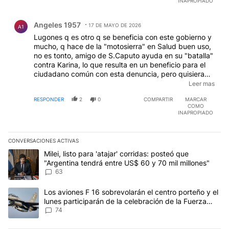
INAPROPIADO
Comentario de Angeles 1957.
Angeles 1957
17 DE MAYO DE 2026
A1
Lugones q es otro q se beneficia con este gobierno y
mucho, q hace de la "motosierra" en Salud buen uso,
no es tonto, amigo de S.Caputo ayuda en su "batalla"
contra Karina, lo que resulta en un beneficio para el
ciudadano común con esta denuncia, pero quisiera
saber como se encuentran los discapacitados a los
Leer mas
cuales se les quito la pensión, ya nadie habla de eso,
RESPONDER
2
0
COMPARTIR
MARCAR
no no s engañemos hay q seguir la investigación
COMO
sobre el 3% y también tener un ojo sobre los
INAPROPIADO
negociados de Lugones y las Prepagas.
CONVERSACIONES ACTIVAS
Este listado muestra los artículos con más comentarios en los últim
Un artículo de tendencia con el título "Milei, listo para 'atajar' 
Milei, listo para 'atajar' corridas: posteó que
"Argentina tendrá entre US$ 60 y 70 mil millones"
63
Un artículo de tendencia con el título "Los aviones F 16 sobrevola
Los aviones F 16 sobrevolarán el centro porteño y el
lunes participarán de la celebración de la Fuerza
Aérea
74