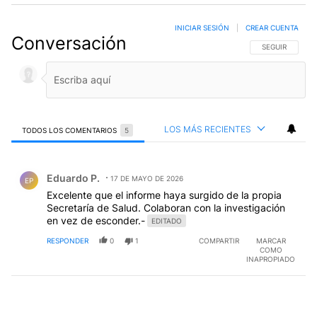
INICIAR SESIÓN
|
CREAR CUENTA
Conversación
SIGA ESTA CO
SEGUIR
LOS MÁS RECIENTES
TODOS LOS COMENTARIOS
5
Todos los comentarios
Comentario de Eduardo P..
Eduardo P.
17 DE MAYO DE 2026
EP
Excelente que el informe haya surgido de la propia
Secretaría de Salud. Colaboran con la investigación
en vez de esconder.-
EDITADO
RESPONDER
0
1
COMPARTIR
MARCAR
COMO
INAPROPIADO