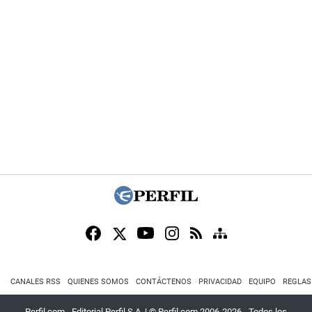
CANALES RSS
QUIENES SOMOS
CONTÁCTENOS
PRIVACIDAD
EQUIPO
REGLAS
Perfil.com - Editorial Perfil S.A.
| © Perfil.com 2006-2026 - Todos los