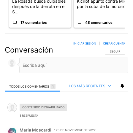
La Rosada busca culpables
Kicillof apuntó contra Milei
después de la derrota en el
por la suba de la morosida...
S...
17 comentarios
48 comentarios
INICIAR SESIÓN
|
CREAR CUENTA
Conversación
SIGA ESTA CO
SEGUIR
LOS MÁS RECIENTES
TODOS LOS COMENTARIOS
1
Todos los comentarios
Comentario desactivado.
CONTENIDO DESHABILITADO
1
RESPUESTA
Respuesta de Maria Moscardi.
Maria Moscardi
25 DE NOVIEMBRE DE 2022
MM