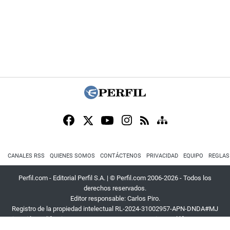
CANALES RSS
QUIENES SOMOS
CONTÁCTENOS
PRIVACIDAD
EQUIPO
REGLAS
Perfil.com - Editorial Perfil S.A.
| © Perfil.com 2006-2026 - Todos los
derechos reservados.
Editor responsable: Carlos Piro.
Registro de la propiedad intelectual RL-2024-31002957-APN-DNDA#MJ
Dirección:
California 2715
,
C1289ABI
,
CABA, Argentina
| Teléfono:
+54 9 11
3453 4567
| E-mail:
atencion@perfil.com