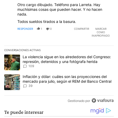
Otro cargo dibujado. Teléfono para Larreta. Hay
muchísimas cosas que pueden hacer. Y no hacen
nada.
Todos sueldos tirados a la basura.
RESPONDER
1
0
COMPARTIR
MARCAR
COMO
INAPROPIADO
CONVERSACIONES ACTIVAS
Este listado muestra los artículos con más comentarios en los últim
Un artículo de tendencia con el título "La violencia sigue en los 
La violencia sigue en los alrededores del Congreso:
represión, detenidos y una fotógrafa herida
109
Un artículo de tendencia con el título "Inflación y dólar: cuáles 
Inflación y dólar: cuáles son las proyecciones del
mercado para julio, según el REM del Banco Central
39
Gestionado por