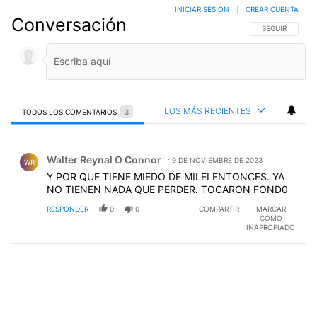
INICIAR SESIÓN
|
CREAR CUENTA
Conversación
SIGA ESTA CO
SEGUIR
LOS MÁS RECIENTES
TODOS LOS COMENTARIOS
3
Todos los comentarios
Comentario de Walter Reynal O Connor.
Walter Reynal O Connor
9 DE NOVIEMBRE DE 2023
WR
Y POR QUE TIENE MIEDO DE MILEI ENTONCES. YA
NO TIENEN NADA QUE PERDER. TOCARON FOND0
RESPONDER
0
0
COMPARTIR
MARCAR
COMO
INAPROPIADO