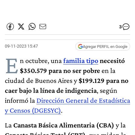
3
09-11-2023 15:47
Agregar PERFIL en Google
E
n octubre, una
familia tipo
necesitó
$350.579 para no ser pobre
en la
ciudad de Buenos Aires y
$199.129 para no
caer bajo la línea de indigencia
, según
informó la
Dirección General de Estadística
y Censos (DGESYC)
.
La
Canasta Básica Alimentaria (CBA)
y la
Canasta Básica Total (CBT)
, que miden la