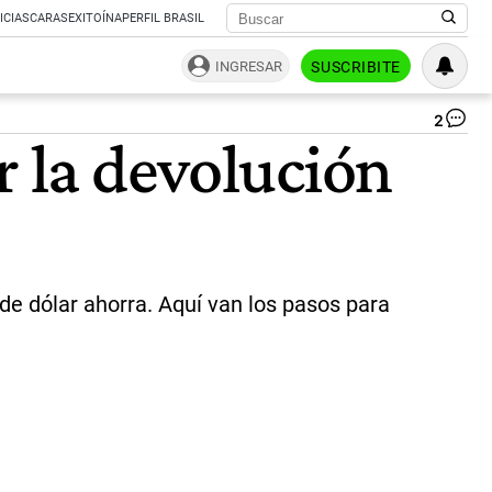
ICIAS
CARAS
EXITOÍNA
PERFIL BRASIL
INGRESAR
SUSCRIBITE
2
Inf
r la devolución
en
dól
cu
po
adq
per
la
mo
 de dólar ahorra. Aquí van los pasos para
no
|
Te