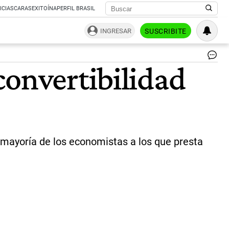
ICIAS
CARAS
EXITOÍNA
PERFIL BRASIL
INGRESAR
SUSCRIBITE
Do
convertibilidad
Ca
|
Ce
a mayoría de los economistas a los que presta