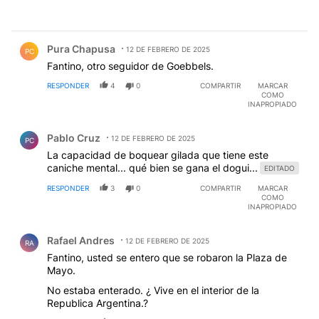
Comentario de Pura Chapusa.
Pura Chapusa
12 DE FEBRERO DE 2025
PC
Fantino, otro seguidor de Goebbels.
RESPONDER
4
0
COMPARTIR
MARCAR
COMO
INAPROPIADO
Comentario de Pablo Cruz.
Pablo Cruz
12 DE FEBRERO DE 2025
PC
La capacidad de boquear gilada que tiene este
caniche mental... qué bien se gana el dogui...
EDITADO
RESPONDER
3
0
COMPARTIR
MARCAR
COMO
INAPROPIADO
Comentario de Rafael Andres.
Rafael Andres
12 DE FEBRERO DE 2025
RA
Fantino, usted se entero que se robaron la Plaza de
Mayo.
No estaba enterado. ¿ Vive en el interior de la
Republica Argentina.?