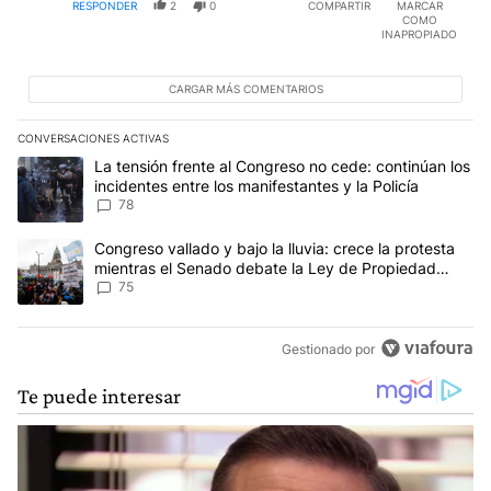
RESPONDER
2
0
COMPARTIR
MARCAR
COMO
INAPROPIADO
CARGAR MÁS COMENTARIOS
CONVERSACIONES ACTIVAS
Este listado muestra los artículos con más comentarios en los últim
Un artículo de tendencia con el título "La tensión frente al Congre
La tensión frente al Congreso no cede: continúan los
incidentes entre los manifestantes y la Policía
78
Un artículo de tendencia con el título "Congreso vallado y bajo la
Congreso vallado y bajo la lluvia: crece la protesta
mientras el Senado debate la Ley de Propiedad
Privada
75
Gestionado por