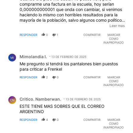
comprarme una factura en la escuela, hoy serían
0,000000000001 que onda con cambiar, si venimos
haciendo lo mismo con horribles resultados para la
mayoría de la población, salvo algunos como políticos,
"empresarios cazadores en el zoologico", econo.....y
Leer mas
algunos vivillos más. Entiendan no les cree nadie,
RESPONDER
0
1
COMPARTIR
MARCAR
dando pronósticos que vienen de la mentira y/o
COMO
resentimiento.
INAPROPIADO
Comentario de Mimolandia I..
Mimolandia I.
13 DE FEBRERO DE 2025
MI
Me pregunto si tendrá los pantalones bien puestos
para criticar a Frenkel
RESPONDER
2
0
COMPARTIR
MARCAR
COMO
INAPROPIADO
Comentario de Critico. Namberwan..
Critico. Namberwan.
13 DE FEBRERO DE 2025
CN
ESTE TIENE MAS SOBRES QUE EL CORREO
ARGENTINO
RESPONDER
4
0
COMPARTIR
MARCAR
COMO
INAPROPIADO