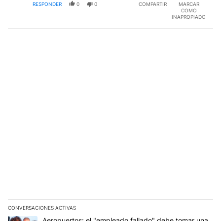
RESPONDER
0
0
COMPARTIR
MARCAR
COMO
INAPROPIADO
CONVERSACIONES ACTIVAS
Este listado muestra los artículos con más comentarios en los últim
Un artículo de tendencia con el título "Aeropuertos: el "empleado
Aeropuertos: el "empleado fallado" debe tomar una