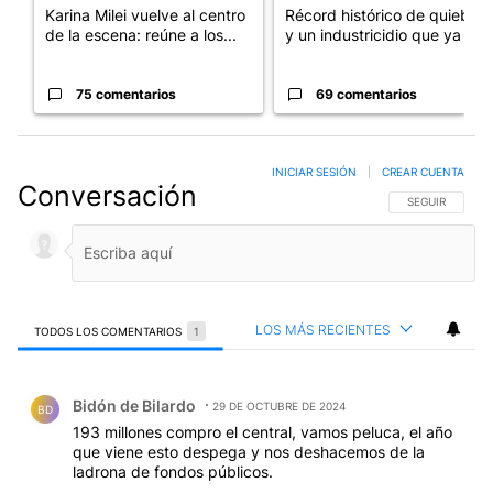
Karina Milei vuelve al centro
Récord histórico de quiebras
de la escena: reúne a los...
y un industricidio que ya ...
75 comentarios
69 comentarios
INICIAR SESIÓN
|
CREAR CUENTA
Conversación
SIGA ESTA CO
SEGUIR
LOS MÁS RECIENTES
TODOS LOS COMENTARIOS
1
Todos los comentarios
Comentario de Bidón de Bilardo.
Bidón de Bilardo
29 DE OCTUBRE DE 2024
BD
193 millones compro el central, vamos peluca, el año
que viene esto despega y nos deshacemos de la
ladrona de fondos públicos.