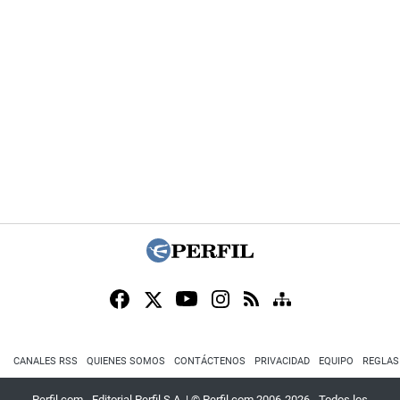
CANALES RSS
QUIENES SOMOS
CONTÁCTENOS
PRIVACIDAD
EQUIPO
REGLAS
Perfil.com - Editorial Perfil S.A.
| © Perfil.com 2006-2026 - Todos los