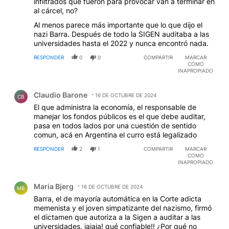
infiltrados que fueron para provocar van a terminar en
al cárcel, no?
Al menos parece más importante que lo que dijo el
nazi Barra. Después de todo la SIGEN auditaba a las
universidades hasta el 2022 y nunca encontró nada.
RESPONDER
0
0
COMPARTIR
MARCAR
COMO
INAPROPIADO
Comentario de Claudio Barone.
Claudio Barone
16 DE OCTUBRE DE 2024
CB
El que administra la economía, el responsable de
manejar los fondos públicos es el que debe auditar,
pasa en todos lados por una cuestión de sentido
comun, acá en Argentina el curro está legalizado
RESPONDER
2
1
COMPARTIR
MARCAR
COMO
INAPROPIADO
Comentario de Maria Bjerg.
Maria Bjerg
16 DE OCTUBRE DE 2024
MB
Barra, el de mayoría automática en la Corte adicta
memenista y el joven simpatizante del nazismo, firmó
el dictamen que autoriza a la Sigen a auditar a las
universidades, jajaja! qué confiable!! ¿Por qué no