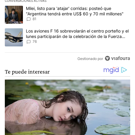
CONVERSACIONES ACTIVAS
Este listado muestra los artículos con más comentarios en los últim
Un artículo de tendencia con el título "Milei, listo para 'atajar' c
Milei, listo para 'atajar' corridas: posteó que
"Argentina tendrá entre US$ 60 y 70 mil millones"
81
Un artículo de tendencia con el título "Los aviones F 16 sobrevola
Los aviones F 16 sobrevolarán el centro porteño y el
lunes participarán de la celebración de la Fuerza
Aérea
76
Gestionado por