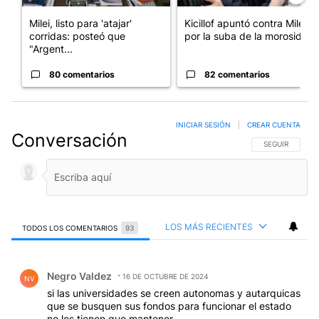
Milei, listo para 'atajar'
Kicillof apuntó contra Milei
corridas: posteó que
por la suba de la morosida...
"Argent...
80 comentarios
82 comentarios
INICIAR SESIÓN
|
CREAR CUENTA
Conversación
SIGA ESTA CO
SEGUIR
LOS MÁS RECIENTES
TODOS LOS COMENTARIOS
93
Todos los comentarios
Comentario de Negro Valdez.
Negro Valdez
16 DE OCTUBRE DE 2024
NV
si las universidades se creen autonomas y autarquicas
que se busquen sus fondos para funcionar el estado
no los tienen que mantener