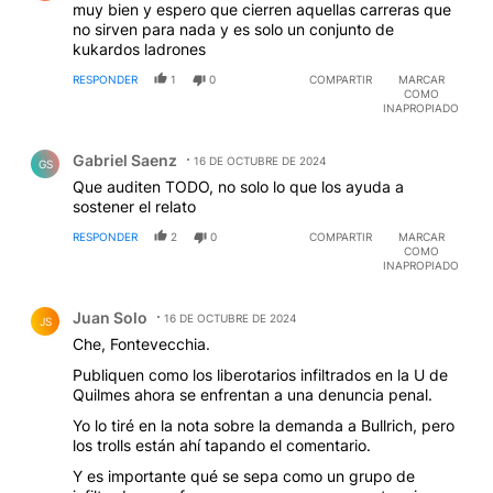
muy bien y espero que cierren aquellas carreras que
no sirven para nada y es solo un conjunto de
kukardos ladrones
RESPONDER
1
0
COMPARTIR
MARCAR
COMO
INAPROPIADO
Comentario de Gabriel Saenz.
Gabriel Saenz
16 DE OCTUBRE DE 2024
GS
Que auditen TODO, no solo lo que los ayuda a
sostener el relato
RESPONDER
2
0
COMPARTIR
MARCAR
COMO
INAPROPIADO
Comentario de Juan Solo.
Juan Solo
16 DE OCTUBRE DE 2024
JS
Che, Fontevecchia.
Publiquen como los liberotarios infiltrados en la U de
Quilmes ahora se enfrentan a una denuncia penal.
Yo lo tiré en la nota sobre la demanda a Bullrich, pero
los trolls están ahí tapando el comentario.
Y es importante qué se sepa como un grupo de