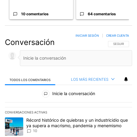
10 comentarios
64 comentarios
INICIAR SESIÓN
|
CREAR CUENTA
Conversación
SIGA ESTA CO
SEGUIR
LOS MÁS RECIENTES
TODOS LOS COMENTARIOS
Todos los comentarios
Inicie la conversación
CONVERSACIONES ACTIVAS
Este listado muestra los artículos con más comentarios en los últim
Un artículo de tendencia con el título "Récord histórico de quie
Récord histórico de quiebras y un industricidio que
ya supera a macrismo, pandemia y menemismo
10