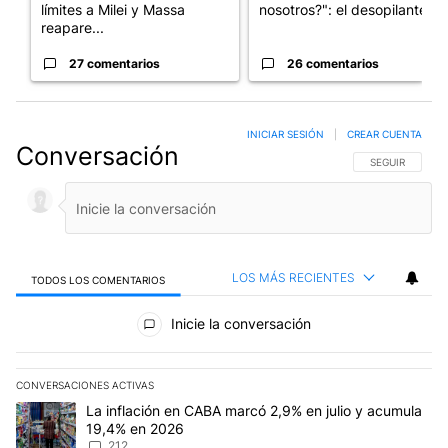
límites a Milei y Massa
nosotros?": el desopilante ...
reapare...
27 comentarios
26 comentarios
INICIAR SESIÓN
|
CREAR CUENTA
Conversación
SIGA ESTA CO
SEGUIR
LOS MÁS RECIENTES
TODOS LOS COMENTARIOS
Todos los comentarios
Inicie la conversación
CONVERSACIONES ACTIVAS
Este listado muestra los artículos con más comentarios en los últim
Un artículo de tendencia con el título "La inflación en CABA marc
La inflación en CABA marcó 2,9% en julio y acumula
19,4% en 2026
212