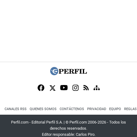
CANALES RSS
QUIENES SOMOS
CONTÁCTENOS
PRIVACIDAD
EQUIPO
REGLAS
Perfil.com - Editorial Perfil S.A.
| © Perfil.com 2006-2026 - Todos los
derechos reservados.
Editor responsable: Carlos Piro.