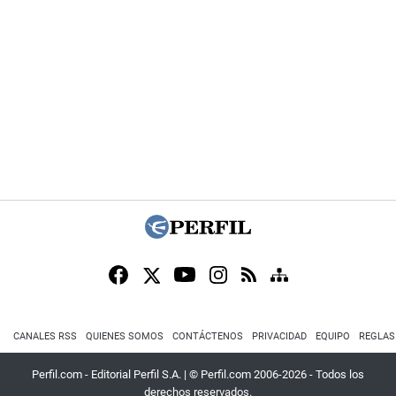
CANALES RSS
QUIENES SOMOS
CONTÁCTENOS
PRIVACIDAD
EQUIPO
REGLAS
Perfil.com - Editorial Perfil S.A.
| © Perfil.com 2006-2026 - Todos los
derechos reservados.