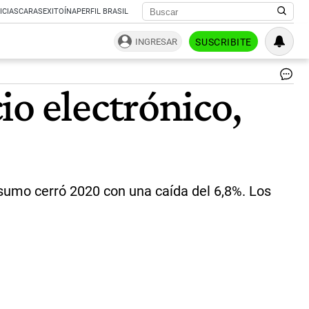
ICIAS
CARAS
EXITOÍNA
PERFIL BRASIL
INGRESAR
SUSCRIBITE
Co
io electrónico,
El
co
ca
en
res
kio
in
fa
onsumo cerró 2020 con una caída del 6,8%. Los
y
pe
|
Ma
Sil