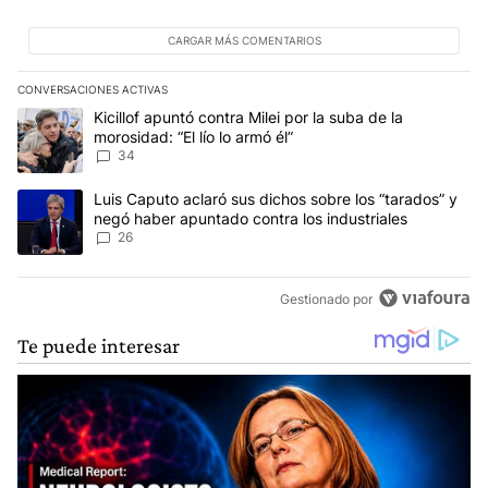
CARGAR MÁS COMENTARIOS
CONVERSACIONES ACTIVAS
Este listado muestra los artículos con más comentarios en los últim
Un artículo de tendencia con el título "Kicillof apuntó contra Milei 
Kicillof apuntó contra Milei por la suba de la
morosidad: “El lío lo armó él”
34
Un artículo de tendencia con el título "Luis Caputo aclaró sus dic
Luis Caputo aclaró sus dichos sobre los “tarados” y
negó haber apuntado contra los industriales
26
Gestionado por