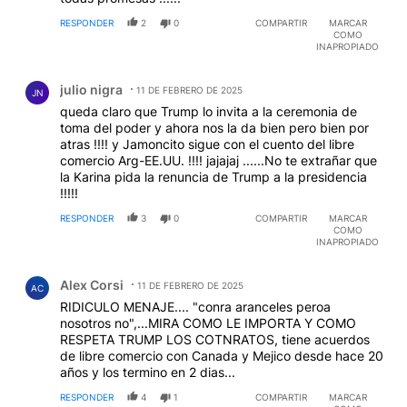
RESPONDER
2
0
COMPARTIR
MARCAR
COMO
INAPROPIADO
Comentario de julio nigra.
julio nigra
11 DE FEBRERO DE 2025
JN
queda claro que Trump lo invita a la ceremonia de
toma del poder y ahora nos la da bien pero bien por
atras !!!! y Jamoncito sigue con el cuento del libre
comercio Arg-EE.UU. !!!! jajajaj ......No te extrañar que
la Karina pida la renuncia de Trump a la presidencia
!!!!!
RESPONDER
3
0
COMPARTIR
MARCAR
COMO
INAPROPIADO
Comentario de Alex Corsi.
Alex Corsi
11 DE FEBRERO DE 2025
AC
RIDICULO MENAJE.... "conra aranceles peroa
nosotros no",...MIRA COMO LE IMPORTA Y COMO
RESPETA TRUMP LOS COTNRATOS, tiene acuerdos
de libre comercio con Canada y Mejico desde hace 20
años y los termino en 2 dias...
RESPONDER
4
1
COMPARTIR
MARCAR