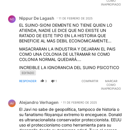
COMO
INAPROPIADO
Comentario de Nippur De Lagash.
Nippur De Lagash
11 DE FEBRERO DE 2025
ND
EL SUINO-SIONI DEMENTE NO TIENE QUIEN LO
ATIENDA, NADIE LE DICE QUE NO EXISTE UN
RATADO DE ESTE TIPO EN LA HISTORIA QUE
BENEFICIE AL MAS DEBIL ECONOMICAMENTE...
MASACRARAN LA INDUSTRIA Y DEJARAN EL PAIS
COMO UNA COLONIA DE ULTRAMAR NI COMO
COLONIA NORMAL QUEDARÁ....
INCREIBLE LA IGNORANCIA DEL SUINO PSICOTICO
EDITADO
RESPONDER
3
1
COMPARTIR
MARCAR
COMO
INAPROPIADO
Comentario de Alejandro Verhagen.
Alejandro Verhagen
11 DE FEBRERO DE 2025
AV
El Javi no sabe de geopolítica, tampoco de historia o
su fanatismo filoyanqui extremo lo enceguece. Donald
es ultranacionalista conservador proteccionista. EEUU
uso el proteccionismo como herramienta para su