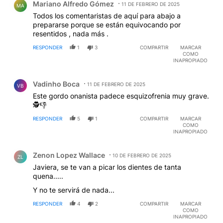
Mariano Alfredo Gómez
11 DE FEBRERO DE 2025
MA
Todos los comentaristas de aquí para abajo a
prepararse porque se están equivocando por
resentidos , nada más .
RESPONDER
1
3
COMPARTIR
MARCAR
COMO
INAPROPIADO
Comentario de Vadinho Boca.
Vadinho Boca
11 DE FEBRERO DE 2025
VB
Este gordo onanista padece esquizofrenia muy grave.
🕵️👎
RESPONDER
5
1
COMPARTIR
MARCAR
COMO
INAPROPIADO
Comentario de Zenon Lopez Wallace.
Zenon Lopez Wallace
10 DE FEBRERO DE 2025
ZL
Javiera, se te van a picar los dientes de tanta
quena.....
Y no te servirá de nada...
RESPONDER
4
2
COMPARTIR
MARCAR
COMO
INAPROPIADO