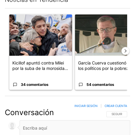
Este listado muestra los artículos con más comentarios en los últim
Un artículo de tendencia con el título "Kicillof apuntó contra Mil
Un artículo de tendencia con e
Kicillof apuntó contra Milei
García Cuerva cuestionó a
por la suba de la morosida...
los políticos por la pobreza
34 comentarios
54 comentarios
INICIAR SESIÓN
|
CREAR CUENTA
Conversación
SIGA ESTA CO
SEGUIR