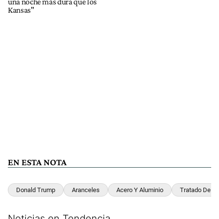
una noche más dura que los
Kansas"
EN ESTA NOTA
Donald Trump
Aranceles
Acero Y Aluminio
Tratado De Li
Noticias en Tendencia