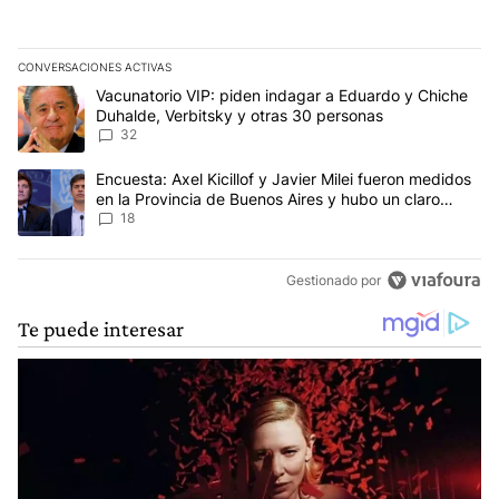
CONVERSACIONES ACTIVAS
Este listado muestra los artículos con más comentarios en los últim
Un artículo de tendencia con el título "Vacunatorio VIP: piden in
Vacunatorio VIP: piden indagar a Eduardo y Chiche
Duhalde, Verbitsky y otras 30 personas
32
Un artículo de tendencia con el título "Encuesta: Axel Kicillof y 
Encuesta: Axel Kicillof y Javier Milei fueron medidos
en la Provincia de Buenos Aires y hubo un claro
ganador
18
Gestionado por