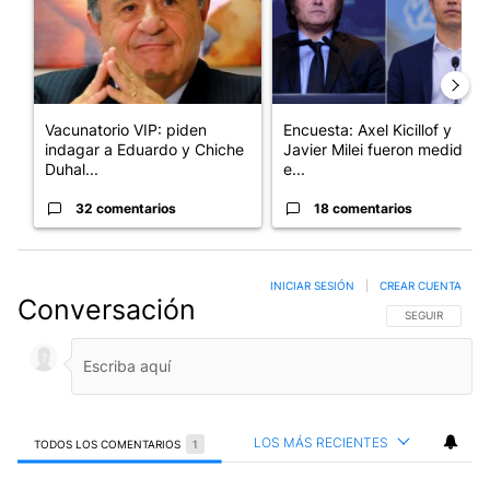
Vacunatorio VIP: piden
Encuesta: Axel Kicillof y
indagar a Eduardo y Chiche
Javier Milei fueron medidos
Duhal...
e...
32 comentarios
18 comentarios
INICIAR SESIÓN
|
CREAR CUENTA
Conversación
SIGA ESTA CO
SEGUIR
LOS MÁS RECIENTES
TODOS LOS COMENTARIOS
1
Todos los comentarios