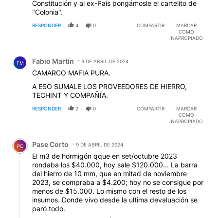
Constitución y al ex-País pongámosle el cartelito de
"Colonia".
RESPONDER
4
0
COMPARTIR
MARCAR
COMO
INAPROPIADO
Comentario de Fabio Martín.
Fabio Martín
9 DE ABRIL DE 2024
FM
CAMARCO MAFIA PURA.
A ESO SUMALE LOS PROVEEDORES DE HIERRO,
TECHINT Y COMPAÑÍA.
RESPONDER
2
0
COMPARTIR
MARCAR
COMO
INAPROPIADO
Comentario de Pase Corto.
Pase Corto
9 DE ABRIL DE 2024
PC
El m3 de hormigón qque en set/octubre 2023
rondaba los $40.000, hoy sale $120.000... La barra
del hierro de 10 mm, que en mitad de noviembre
2023, se compraba a $4.200; hoy no se consigue por
menos de $15.000. Lo mismo con el resto de los
insumos. Donde vivo desde la ultima devaluación se
paró todo.