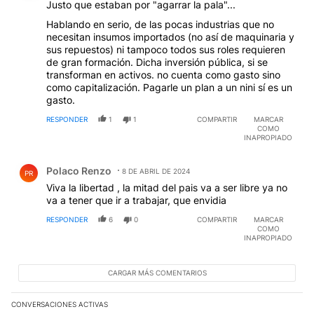
Justo que estaban por "agarrar la pala"...
Hablando en serio, de las pocas industrias que no
necesitan insumos importados (no así de maquinaria y
sus repuestos) ni tampoco todos sus roles requieren
de gran formación. Dicha inversión pública, si se
transforman en activos. no cuenta como gasto sino
como capitalización. Pagarle un plan a un nini sí es un
gasto.
RESPONDER
1
1
COMPARTIR
MARCAR
COMO
INAPROPIADO
Comentario de Polaco Renzo.
Polaco Renzo
8 DE ABRIL DE 2024
PR
Viva la libertad , la mitad del pais va a ser libre ya no
va a tener que ir a trabajar, que envidia
RESPONDER
6
0
COMPARTIR
MARCAR
COMO
INAPROPIADO
CARGAR MÁS COMENTARIOS
CONVERSACIONES ACTIVAS