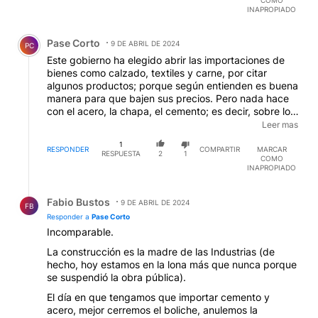
COMO
INAPROPIADO
Comentario de Pase Corto.
Pase Corto
9 DE ABRIL DE 2024
PC
Este gobierno ha elegido abrir las importaciones de
bienes como calzado, textiles y carne, por citar
algunos productos; porque según entienden es buena
manera para que bajen sus precios. Pero nada hace
con el acero, la chapa, el cemento; es decir, sobre los
insumos que recargan los costos de nuestra industria.
Leer mas
Se importan productos terminados; pero no los
1
insumos que permiten que nuestra economía crezca.
RESPONDER
COMPARTIR
MARCAR
RESPUESTA
2
1
COMO
INAPROPIADO
Respuesta de Fabio Bustos.
Fabio Bustos
9 DE ABRIL DE 2024
FB
Responder a
Pase Corto
Incomparable.
La construcción es la madre de las Industrias (de
hecho, hoy estamos en la lona más que nunca porque
se suspendió la obra pública).
El día en que tengamos que importar cemento y
acero, mejor cerremos el boliche, anulemos la