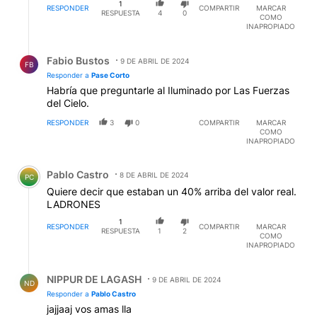
1
RESPONDER
COMPARTIR
MARCAR
RESPUESTA
4
0
COMO
INAPROPIADO
Respuesta de Fabio Bustos.
Fabio Bustos
9 DE ABRIL DE 2024
FB
Responder a
Pase Corto
Habría que preguntarle al Iluminado por Las Fuerzas
del Cielo.
RESPONDER
3
0
COMPARTIR
MARCAR
COMO
INAPROPIADO
Comentario de Pablo Castro.
Pablo Castro
8 DE ABRIL DE 2024
PC
Quiere decir que estaban un 40% arriba del valor real.
LADRONES
1
RESPONDER
COMPARTIR
MARCAR
RESPUESTA
1
2
COMO
INAPROPIADO
Respuesta de NIPPUR DE LAGASH.
NIPPUR DE LAGASH
9 DE ABRIL DE 2024
ND
Responder a
Pablo Castro
jajjaaj vos amas lla