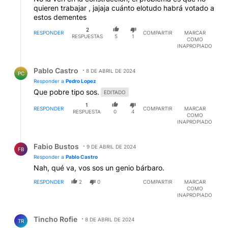
quieren trabajar , jajaja cuánto elotudo habrá votado a
estos dementes
2
RESPONDER
COMPARTIR
MARCAR
RESPUESTAS
5
1
COMO
INAPROPIADO
Respuesta de Pablo Castro.
Pablo Castro
8 DE ABRIL DE 2024
PC
Responder a
Pedro Lopez
Que pobre tipo sos.
EDITADO
1
RESPONDER
COMPARTIR
MARCAR
RESPUESTA
0
4
COMO
INAPROPIADO
Respuesta de Fabio Bustos.
Fabio Bustos
9 DE ABRIL DE 2024
FB
Responder a
Pablo Castro
Nah, qué va, vos sos un genio bárbaro.
RESPONDER
2
0
COMPARTIR
MARCAR
COMO
INAPROPIADO
Comentario de Tincho Rofie.
Tincho Rofie
8 DE ABRIL DE 2024
TR