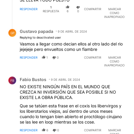
1
RESPONDER
COMPARTIR
MARCAR
RESPUESTA
6
0
COMO
INAPROPIADO
Respuesta de Gustavo papada.
Gustavo papada
9 DE ABRIL DE 2024
GP
Replying to deactivated user
Vasmos a llegar como decian ellos al otro lado del rio
jejejeje pero envueltos como un fiambre
RESPONDER
1
0
COMPARTIR
MARCAR
COMO
INAPROPIADO
Comentario de Fabio Bustos.
Fabio Bustos
9 DE ABRIL DE 2024
FB
NO EXISTE NINGÚN PAÍS EN EL MUNDO QUE
CREZCA NI INVERSIÓN QUE SEA POSIBLE SI NO
EXISTE LA OBRA PÚBLICA.
Que se tatúen esta frase en el coxis los libervirgos y
los liberotarios viejos, así dentro de unos meses
cuando lo tengan bien abierto el proctólogo cirujano
se las lee en loop mientras se los cose.
RESPONDER
6
0
COMPARTIR
MARCAR