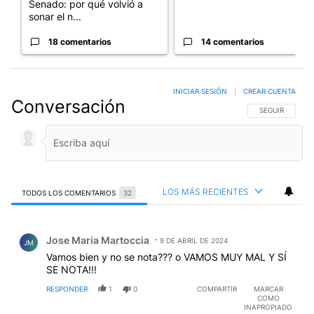
Senado: por qué volvió a
sonar el n...
18 comentarios
14 comentarios
INICIAR SESIÓN
|
CREAR CUENTA
Conversación
SIGA ESTA CO
SEGUIR
LOS MÁS RECIENTES
TODOS LOS COMENTARIOS
32
Todos los comentarios
Comentario de Jose Maria Martoccia.
Jose Maria Martoccia
9 DE ABRIL DE 2024
JM
Vamos bien y no se nota??? o VAMOS MUY MAL Y SÍ
SE NOTA!!!
RESPONDER
1
0
COMPARTIR
MARCAR
COMO
INAPROPIADO