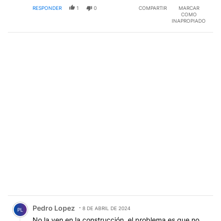
RESPONDER
1
0
COMPARTIR
MARCAR
COMO
INAPROPIADO
Comentario de Pedro Lopez.
Pedro Lopez
8 DE ABRIL DE 2024
PL
No la ven en la construcción, el problema es que no