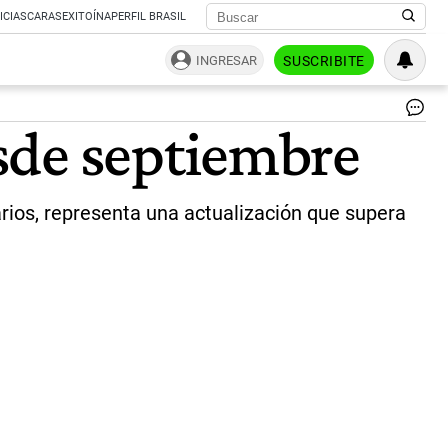
ICIAS
CARAS
EXITOÍNA
PERFIL BRASIL
INGRESAR
SUSCRIBITE
|
sde septiembre
Ce
arios, representa una actualización que supera