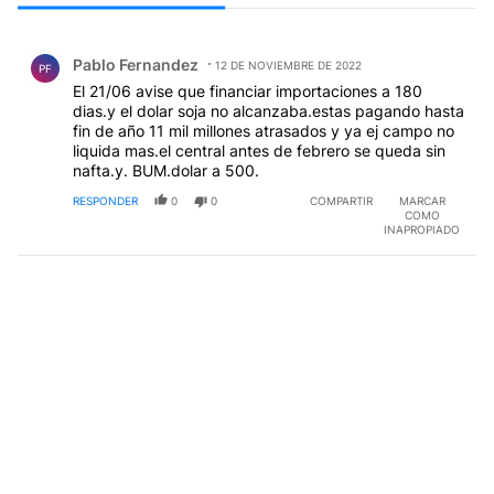
Todos los comentarios
Comentario de Pablo Fernandez.
Pablo Fernandez
12 DE NOVIEMBRE DE 2022
PF
El 21/06 avise que financiar importaciones a 180
dias.y el dolar soja no alcanzaba.estas pagando hasta
fin de año 11 mil millones atrasados y ya ej campo no
liquida mas.el central antes de febrero se queda sin
nafta.y. BUM.dolar a 500.
RESPONDER
0
0
COMPARTIR
MARCAR
COMO
INAPROPIADO