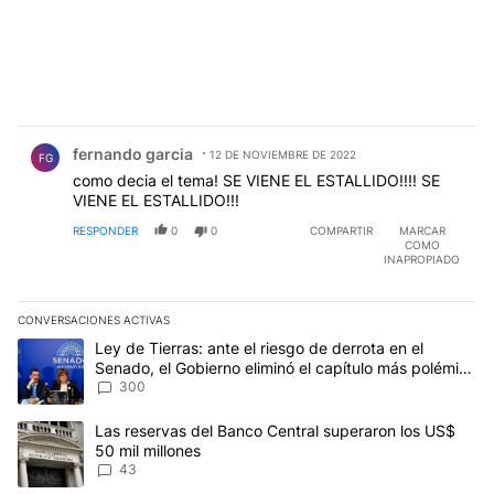
Comentario de fernando garcia.
fernando garcia
12 DE NOVIEMBRE DE 2022
FG
como decia el tema! SE VIENE EL ESTALLIDO!!!! SE
VIENE EL ESTALLIDO!!!
RESPONDER
0
0
COMPARTIR
MARCAR
COMO
INAPROPIADO
CONVERSACIONES ACTIVAS
Este listado muestra los artículos con más comentarios en los últim
Un artículo de tendencia con el título "Ley de Tierras: ante el ri
Ley de Tierras: ante el riesgo de derrota en el
Senado, el Gobierno eliminó el capítulo más polémico
del proyecto
300
Un artículo de tendencia con el título "Las reservas del Banco Ce
Las reservas del Banco Central superaron los US$
50 mil millones
43