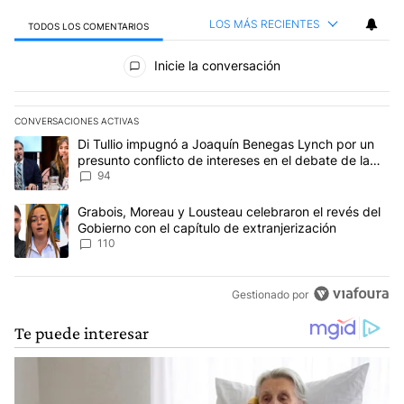
LOS MÁS RECIENTES
TODOS LOS COMENTARIOS
Todos los comentarios
Inicie la conversación
CONVERSACIONES ACTIVAS
Este listado muestra los artículos con más comentarios en los últim
Un artículo de tendencia con el título "Di Tullio impugnó a Joaqu
Di Tullio impugnó a Joaquín Benegas Lynch por un
presunto conflicto de intereses en el debate de la
Ley de Tierras
94
Un artículo de tendencia con el título "Grabois, Moreau y Lousteau
Grabois, Moreau y Lousteau celebraron el revés del
Gobierno con el capítulo de extranjerización
110
Gestionado por