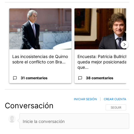
Este listado muestra los artículos con más comentarios en los últim
Un artículo de tendencia con el título "Las incosistencias de Qu
Un artículo de tendencia con e
Las incosistencias de Quirno
Encuesta: Patricia Bullrich
sobre el conflicto con Bra...
queda mejor posicionada
que...
31 comentarios
38 comentarios
INICIAR SESIÓN
|
CREAR CUENTA
Conversación
SIGA ESTA CO
SEGUIR