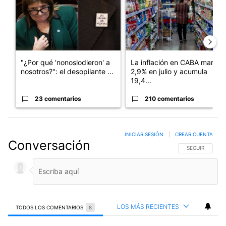
"¿Por qué 'nonoslodieron' a
La inflación en CABA marcó
nosotros?": el desopilante ...
2,9% en julio y acumula
19,4...
23 comentarios
210 comentarios
INICIAR SESIÓN
|
CREAR CUENTA
Conversación
SIGA ESTA CO
SEGUIR
LOS MÁS RECIENTES
TODOS LOS COMENTARIOS
8
Todos los comentarios