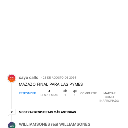
Comentario de cayo callo.
cayo callo
28 DE AGOSTO DE 2024
CC
MAZAZO FINAL PARA LAS PYMES
4
RESPONDER
COMPARTIR
MARCAR
RESPUESTAS
1
1
COMO
INAPROPIADO
2 respuestas más antiguas
MOSTRAR RESPUESTAS MÁS ANTIGUAS
2
Respuesta de WILLIAMSONES real WILLIAMSONES.
WILLIAMSONES real WILLIAMSONES
WR