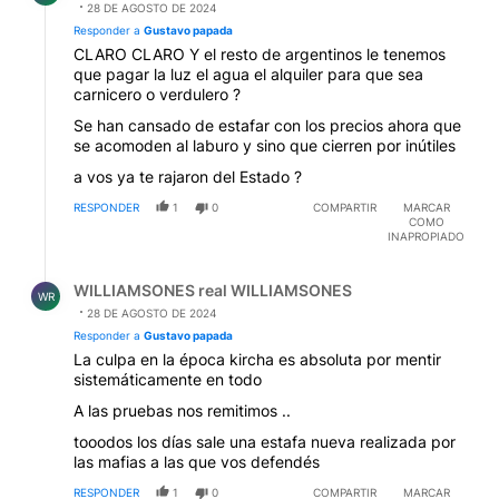
28 DE AGOSTO DE 2024
Responder a
Gustavo papada
CLARO CLARO Y el resto de argentinos le tenemos
que pagar la luz el agua el alquiler para que sea
carnicero o verdulero ?
Se han cansado de estafar con los precios ahora que
se acomoden al laburo y sino que cierren por inútiles
a vos ya te rajaron del Estado ?
RESPONDER
1
0
COMPARTIR
MARCAR
COMO
INAPROPIADO
Respuesta de WILLIAMSONES real WILLIAMSONES.
WILLIAMSONES real WILLIAMSONES
WR
28 DE AGOSTO DE 2024
Responder a
Gustavo papada
La culpa en la época kircha es absoluta por mentir
sistemáticamente en todo
A las pruebas nos remitimos ..
tooodos los días sale una estafa nueva realizada por
las mafias a las que vos defendés
RESPONDER
1
0
COMPARTIR
MARCAR