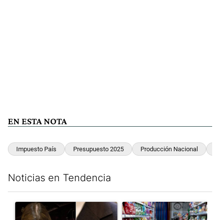
EN ESTA NOTA
Impuesto País
Presupuesto 2025
Producción Nacional
I
Noticias en Tendencia
Este listado muestra los artículos con más comentarios en los últim
Un artículo de tendencia con el título ""¿Por qué 'nonoslodieron
Un artículo de tendencia con 