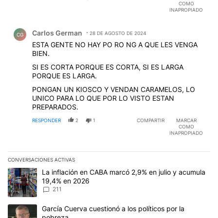
COMO
INAPROPIADO
Comentario de Carlos German.
Carlos German
28 DE AGOSTO DE 2024
CG
ESTA GENTE NO HAY PO RO NG A QUE LES VENGA
BIEN.
SI ES CORTA PORQUE ES CORTA, SI ES LARGA
PORQUE ES LARGA.
PONGAN UN KIOSCO Y VENDAN CARAMELOS, LO
UNICO PARA LO QUE POR LO VISTO ESTAN
PREPARADOS.
RESPONDER
2
1
COMPARTIR
MARCAR
COMO
INAPROPIADO
CONVERSACIONES ACTIVAS
Este listado muestra los artículos con más comentarios en los últim
Un artículo de tendencia con el título "La inflación en CABA marc
La inflación en CABA marcó 2,9% en julio y acumula
19,4% en 2026
211
Un artículo de tendencia con el título "García Cuerva cuestionó a 
García Cuerva cuestionó a los políticos por la
pobreza