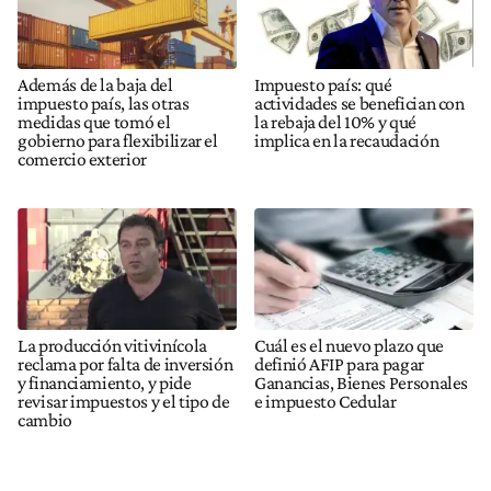
Además de la baja del
Impuesto país: qué
impuesto país, las otras
actividades se benefician con
medidas que tomó el
la rebaja del 10% y qué
gobierno para flexibilizar el
implica en la recaudación
comercio exterior
La producción vitivinícola
Cuál es el nuevo plazo que
reclama por falta de inversión
definió AFIP para pagar
y financiamiento, y pide
Ganancias, Bienes Personales
revisar impuestos y el tipo de
e impuesto Cedular
cambio