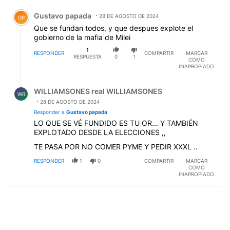
Comentario de Gustavo papada.
Gustavo papada
28 DE AGOSTO DE 2024
GP
Que se fundan todos, y que despues explote el
gobierno de la mafia de Milei
1
RESPONDER
COMPARTIR
MARCAR
RESPUESTA
0
1
COMO
INAPROPIADO
Respuesta de WILLIAMSONES real WILLIAMSONES.
WILLIAMSONES real WILLIAMSONES
WR
28 DE AGOSTO DE 2024
Responder a
Gustavo papada
LO QUE SE VÉ FUNDIDO ES TU OR... Y TAMBIÉN
EXPLOTADO DESDE LA ELECCIONES ,,
TE PASA POR NO COMER PYME Y PEDIR XXXL ..
RESPONDER
1
0
COMPARTIR
MARCAR
COMO
INAPROPIADO