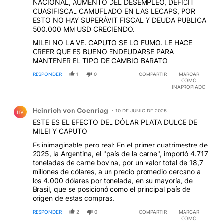
NACIONAL, AUMENTO DEL DESEMPLEO, DÉFICIT
CUASIFISCAL CAMUFLADO EN LAS LECAPS, POR
ESTO NO HAY SUPERÁVIT FISCAL Y DEUDA PUBLICA
500.000 MM USD CRECIENDO.
MILEI NO LA VE. CAPUTO SE LO FUMO. LE HACE
CREER QUE ES BUENO ENDEUDARSE PARA
MANTENER EL TIPO DE CAMBIO BARATO
RESPONDER
1
0
COMPARTIR
MARCAR
COMO
INAPROPIADO
Comentario de Heinrich von Coenriag.
Heinrich von Coenriag
10 DE JUNIO DE 2025
HV
ESTE ES EL EFECTO DEL DÓLAR PLATA DULCE DE
MILEI Y CAPUTO
Es inimaginable pero real: En el primer cuatrimestre de
2025, la Argentina, el "país de la carne", importó 4.717
toneladas de carne bovina, por un valor total de 18,7
millones de dólares, a un precio promedio cercano a
los 4.000 dólares por tonelada, en su mayoría, de
Brasil, que se posicionó como el principal país de
origen de estas compras.
RESPONDER
2
0
COMPARTIR
MARCAR
COMO