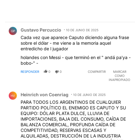
Comentario de Gustavo Percuccio.
Gustavo Percuccio
10 DE JUNIO DE 2025
GP
Cada vez que aparece Caputo diciendo alguna frase
sobre el dólar - me viene a la memoria aquel
entredicho de l jugador
holandes con Messi - que terminó en el " andá pa'ya -
bobo-" -
RESPONDER
0
0
COMPARTIR
MARCAR
COMO
INAPROPIADO
Comentario de Heinrich von Coenriag.
Heinrich von Coenriag
10 DE JUNIO DE 2025
HV
PARA TODOS LOS ARGENTINOS DE CUALQUIER
PARTIDO POLÍTICO EL ENEMIGO ES CAPUTO Y SU
EQUIPO: DÓLAR PLATA DULCE, LLUVIA DE
IMPORTACIONES, BAJA DEL CONSUMO, CAÍDA DE
BALANZA COMERCIAL, PROFUNDA CAÍDA DE
COMPETITIVIDAD, RESERVAS ESCASAS Y
ALQUILADAS, DESTRUCCIÓN DE LA INDUSTRIA