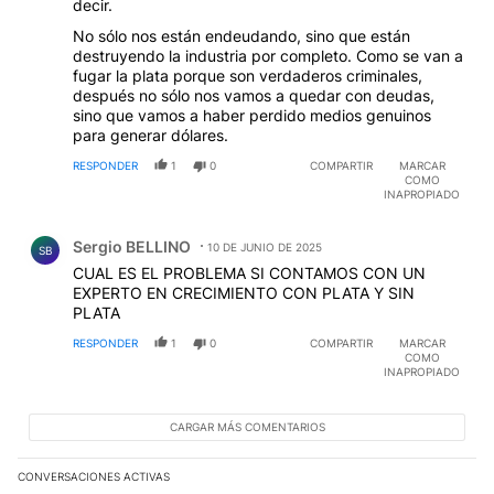
decir.
No sólo nos están endeudando, sino que están
destruyendo la industria por completo. Como se van a
fugar la plata porque son verdaderos criminales,
después no sólo nos vamos a quedar con deudas,
sino que vamos a haber perdido medios genuinos
para generar dólares.
RESPONDER
1
0
COMPARTIR
MARCAR
COMO
INAPROPIADO
Comentario de Sergio BELLINO.
Sergio BELLINO
10 DE JUNIO DE 2025
SB
CUAL ES EL PROBLEMA SI CONTAMOS CON UN
EXPERTO EN CRECIMIENTO CON PLATA Y SIN
PLATA
RESPONDER
1
0
COMPARTIR
MARCAR
COMO
INAPROPIADO
CARGAR MÁS COMENTARIOS
CONVERSACIONES ACTIVAS
Este listado muestra los artículos con más comentarios en los últim