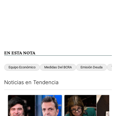
EN ESTA NOTA
Equipo Económico
Medidas Del BCRA
Emisión Deuda
Te
Noticias en Tendencia
Este listado muestra los artículos con más comentarios en los últim
Un artículo de tendencia con el título "Los gobernadores marcan
Un artículo de tendencia con e