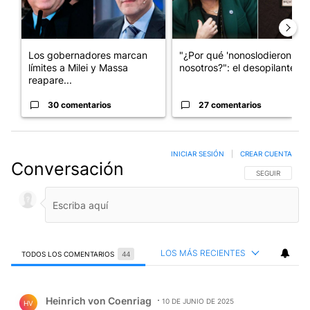
Los gobernadores marcan
"¿Por qué 'nonoslodieron' a
límites a Milei y Massa
nosotros?": el desopilante ...
reapare...
30 comentarios
27 comentarios
INICIAR SESIÓN
|
CREAR CUENTA
Conversación
SIGA ESTA CO
SEGUIR
LOS MÁS RECIENTES
TODOS LOS COMENTARIOS
44
Todos los comentarios
Comentario de Heinrich von Coenriag.
Heinrich von Coenriag
10 DE JUNIO DE 2025
HV