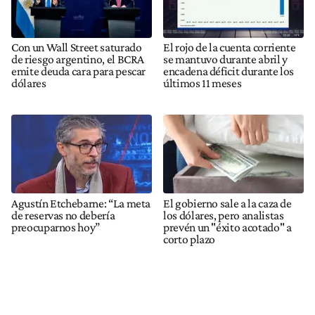
Con un Wall Street saturado
El rojo de la cuenta corriente
de riesgo argentino, el BCRA
se mantuvo durante abril y
emite deuda cara para pescar
encadena déficit durante los
dólares
últimos 11 meses
Agustín Etchebarne: “La meta
El gobierno sale a la caza de
de reservas no debería
los dólares, pero analistas
preocuparnos hoy”
prevén un "éxito acotado" a
corto plazo