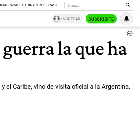
ICIAS
CARAS
EXITOÍNA
PERFIL BRASIL
INGRESAR
SUSCRIBITE
MA
 guerra la que ha
LU
SU
FA
AM
LA
Y
CA
|
l Caribe, vino de visita oficial a la Argentina.
NE
GR