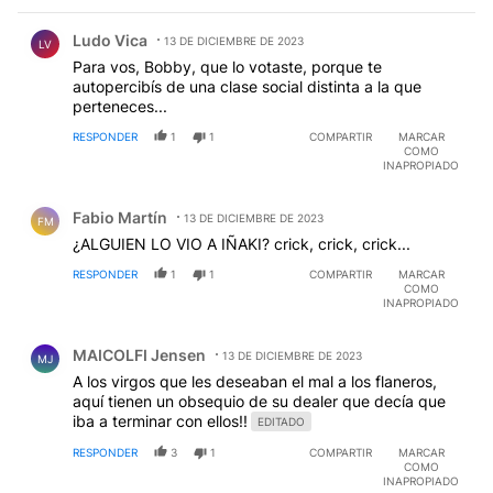
Comentario de Ludo Vica.
Ludo Vica
13 DE DICIEMBRE DE 2023
LV
Para vos, Bobby, que lo votaste, porque te
autopercibís de una clase social distinta a la que
perteneces...
RESPONDER
1
1
COMPARTIR
MARCAR
COMO
INAPROPIADO
Comentario de Fabio Martín.
Fabio Martín
13 DE DICIEMBRE DE 2023
FM
¿ALGUIEN LO VIO A IÑAKI? crick, crick, crick...
RESPONDER
1
1
COMPARTIR
MARCAR
COMO
INAPROPIADO
Comentario de MAICOLFI Jensen.
MAICOLFI Jensen
13 DE DICIEMBRE DE 2023
MJ
A los virgos que les deseaban el mal a los flaneros,
aquí tienen un obsequio de su dealer que decía que
iba a terminar con ellos!!
EDITADO
RESPONDER
3
1
COMPARTIR
MARCAR
COMO
INAPROPIADO