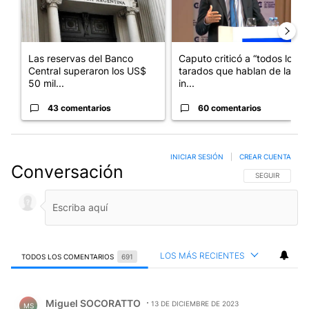
Las reservas del Banco
Caputo criticó a “todos los
Central superaron los US$
tarados que hablan de la
50 mil...
in...
43 comentarios
60 comentarios
INICIAR SESIÓN
|
CREAR CUENTA
Conversación
SIGA ESTA CO
SEGUIR
LOS MÁS RECIENTES
TODOS LOS COMENTARIOS
691
Todos los comentarios
Comentario de Miguel SOCORATTO.
Miguel SOCORATTO
13 DE DICIEMBRE DE 2023
MS