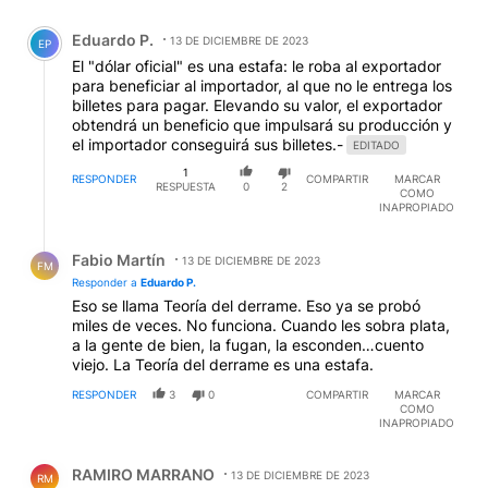
Comentario de Eduardo P..
Eduardo P.
13 DE DICIEMBRE DE 2023
EP
El "dólar oficial" es una estafa: le roba al exportador
para beneficiar al importador, al que no le entrega los
billetes para pagar. Elevando su valor, el exportador
obtendrá un beneficio que impulsará su producción y
el importador conseguirá sus billetes.-
EDITADO
1
RESPONDER
COMPARTIR
MARCAR
RESPUESTA
0
2
COMO
INAPROPIADO
Respuesta de Fabio Martín.
Fabio Martín
13 DE DICIEMBRE DE 2023
FM
Responder a
Eduardo P.
Eso se llama Teoría del derrame. Eso ya se probó
miles de veces. No funciona. Cuando les sobra plata,
a la gente de bien, la fugan, la esconden…cuento
viejo. La Teoría del derrame es una estafa.
RESPONDER
3
0
COMPARTIR
MARCAR
COMO
INAPROPIADO
Comentario de RAMIRO MARRANO.
RAMIRO MARRANO
13 DE DICIEMBRE DE 2023
RM