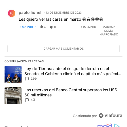
Comentario de pablo lionel.
pablo lionel
13 DE DICIEMBRE DE 2023
PL
Les quiero ver las caras en marzo 😃😃😃😃😃
RESPONDER
4
0
COMPARTIR
MARCAR
COMO
INAPROPIADO
CARGAR MÁS COMENTARIOS
CONVERSACIONES ACTIVAS
Este listado muestra los artículos con más comentarios en los últim
Un artículo de tendencia con el título "Ley de Tierras: ante el ri
Ley de Tierras: ante el riesgo de derrota en el
Senado, el Gobierno eliminó el capítulo más polémico
del proyecto
299
Un artículo de tendencia con el título "Las reservas del Banco Ce
Las reservas del Banco Central superaron los US$
50 mil millones
43
Gestionado por