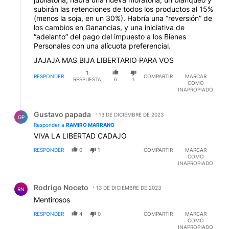
subirán las retenciones de todos los productos al 15%
(menos la soja, en un 30%). Habría una “reversión” de
los cambios en Ganancias, y una iniciativa de
“adelanto” del pago del impuesto a los Bienes
Personales con una alícuota preferencial.
JAJAJA MAS BIJA LIBERTARIO PARA VOS
1
RESPONDER
COMPARTIR
MARCAR
RESPUESTA
6
1
COMO
INAPROPIADO
Respuesta de Gustavo papada.
Gustavo papada
13 DE DICIEMBRE DE 2023
GP
Responder a
RAMIRO MARRANO
VIVA LA LIBERTAD CADAJO
RESPONDER
0
1
COMPARTIR
MARCAR
COMO
INAPROPIADO
Comentario de Rodrigo Noceto.
Rodrigo Noceto
13 DE DICIEMBRE DE 2023
RN
Mentirosos
RESPONDER
4
0
COMPARTIR
MARCAR
COMO
INAPROPIADO