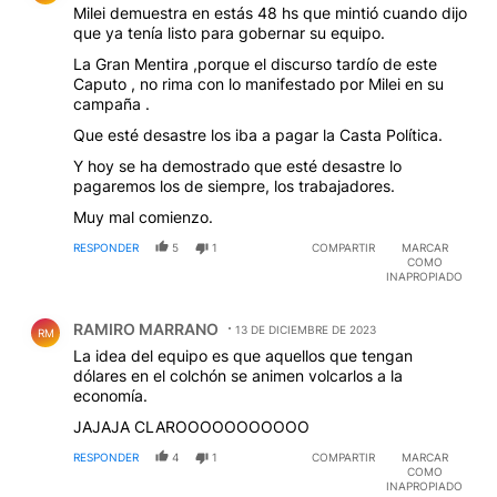
Milei demuestra en estás 48 hs que mintió cuando dijo
que ya tenía listo para gobernar su equipo.
La Gran Mentira ,porque el discurso tardío de este
Caputo , no rima con lo manifestado por Milei en su
campaña .
Que esté desastre los iba a pagar la Casta Política.
Y hoy se ha demostrado que esté desastre lo
pagaremos los de siempre, los trabajadores.
Muy mal comienzo.
RESPONDER
5
1
COMPARTIR
MARCAR
COMO
INAPROPIADO
Comentario de RAMIRO MARRANO.
RAMIRO MARRANO
13 DE DICIEMBRE DE 2023
RM
La idea del equipo es que aquellos que tengan
dólares en el colchón se animen volcarlos a la
economía.
JAJAJA CLAROOOOOOOOOOO
RESPONDER
4
1
COMPARTIR
MARCAR
COMO
INAPROPIADO